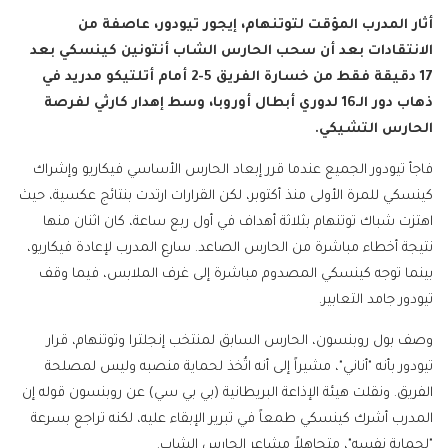
أثار المدرب المؤقت لتوتنهام، إيجور تيودور، عاصفة من
الانتقادات بعد أن سحب الحارس الشاب أنتونين كينسكي بعد
17 دقيقة فقط من خسارة الفريق 5-2 أمام أتلتيكو مدريد في
ذهاب دور الـ16 لدوري أبطال أوروبا، وسط إهدار كارثي لفرصة
الحارس التشيكي.
فاجأ تيودور الجميع عندما قرر إبعاد الحارس الأساسي فيكاريو وإشراك
كينسكي للمرة الأولى منذ أكتوبر، لكن القرارات ارتدت بنتائج عكسية، حيث
اهتزت شباك توتنهام بثلاثة أهداف في أول ربع ساعة، كان اثنان منها
نتيجة أخطاء مباشرة من الحارس الصاعد. سارع المدرب لإعادة فيكاريو،
بينما توجه كينسكي المصدوم مباشرة إلى غرف الملابس، فيما وقف
تيودور جامد التعابير.
وصف بول روبنسون، الحارس السابق لمنتخب إنجلترا وتوتنهام، قرار
تيودور بأنه "أناني"، مشيراً إلى أنه اتُخذ لحماية منصبه وليس لمصلحة
الفريق. ونقلت هيئة الإذاعة البريطانية (بي بي سي) عن روبنسون قوله إن
المدرب أشرك كينسكي طمعاً في تبرير الإبقاء عليه، لكنه تراجع بسرعة
"لحماية نفسه"، متجاهلاً مشاعر الحارس الشاب.