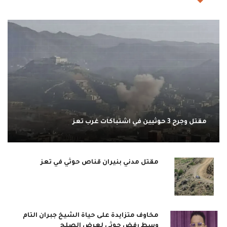
مقتل وجرح 3 حوثيين في اشتباكات غرب تعز
مقتل مدني بنيران قناص حوثي في تعز
مخاوف متزايدة على حياة الشيخ جبران التام
وسط رفض حوثي لعرض الصلح