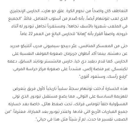
التعاطف كان واضحاً من نجوم الكرة. علق جو هارت، الحارس الإنجليزي
الذي لعب لتوتنهام أيضاً، بأنه صُدم من أسلوب التعامل، قائلاً: "الجميع
في الملعب شعروا بالأسف تجاهه"، ومستغرباً تجاهل تيودور له أثناء
خروجه، واصفاً القرار بأنه "إهانة" للحارس البالغ من العمر 22 عاماً.
حتى من المعسكر المنافس، عبّر دييجو سيميوني مدرب أتلتيكو مدريد
عن دهشته، بينما أكد أنطوان جريزمان صعوبة الموقف النفسية على
الحارس. كما قدم ديفيد دي خيا، حارس مانشستر يونايتد السابق، دعمه
لكينسكي عبر منصة إكس، مشدداً على صعوبة مركز حراسة المرمى:
"ارفع رأسك، وستعود أقوى".
هذه الخسارة أدخلت توتنهام سجلاً سلبياً تاريخياً كأول فريق يتعرض
للهزيمة السادسة على التوالي، مما يضع مستقبل تيودور، الذي تولى
المسؤولية خلفاً لتوماس فرانك، تحت ضغط هائل، خاصة بعد خسارته
جميع المباريات الأربع التي قادها. واعتذر تيودور بعد المباراة، معترفاً: "من
الصعب تفسير ما حدث، لم أر شيئاً مثل هذا في حياتي".