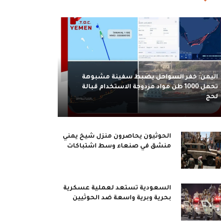
اليمن: خفر السواحل يضبط سفينة مشبوهة
تحمل 1000 طن مواد مزدوجة الاستخدام قبالة
لحج
الحوثيون يحاصرون منزل شيخ يمني
منشق في صنعاء وسط اشتباكات
السعودية تستعد لعملية عسكرية
بحرية وبرية واسعة ضد الحوثيين