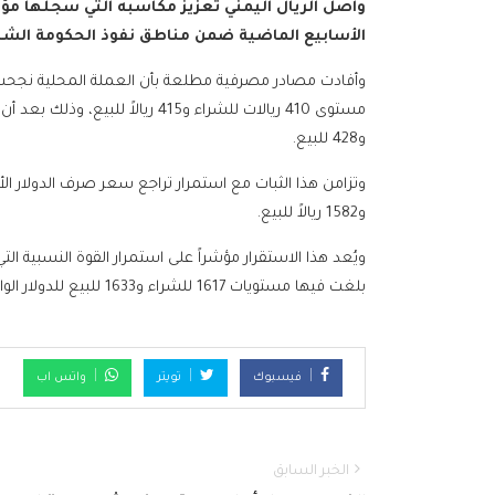
واصل الريال اليمني تعزيز مكاسبه التي سجلها مؤ
الأسابيع الماضية ضمن مناطق نفوذ الحكومة الشرعي
وأفادت مصادر مصرفية مطلعة بأن العملة المحلية نجحت
و428 للبيع.
و1582 ريالاً للبيع.
ويُعد هذا الاستقرار مؤشراً على استمرار القوة النسبية ا
بلغت فيها مستويات 1617 للشراء و1633 للبيع للدولار الواحد.
فيسبوك
تويتر
واتس اب
الخبر السابق