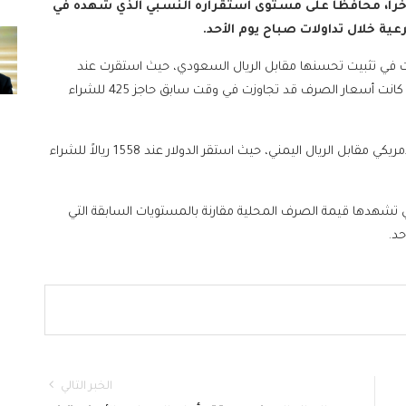
خراً، محافظاً على مستوى استقراره النسبي الذي شهده في
ة خلال تداولات صباح يوم الأحد.
 في تثبيت تحسنها مقابل الريال السعودي، حيث استقرت عند
مستوى 410 ريالات للشراء و415 ريالاً للبيع، وذلك بعد أن كانت أسعار الصرف قد تجاوزت في وقت سابق حاجز 425 للشراء
وتزامن هذا الثبات مع استمرار تراجع سعر صرف الدولار الأمريكي مقابل الريال اليمني، حيث استقر الدولار عند 1558 ريالاً للشراء
لتي تشهدها قيمة الصرف المحلية مقارنة بالمستويات السابقة التي
الخبر التالي