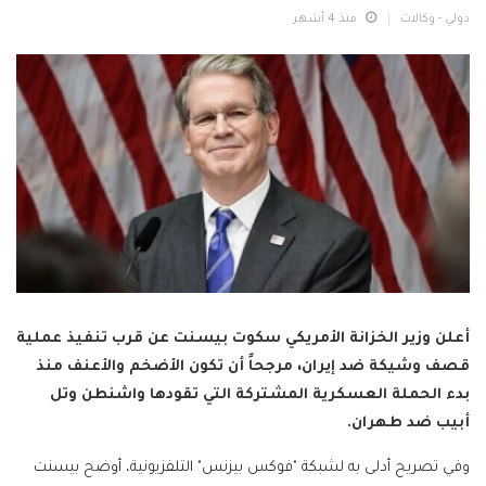
دولي - وكالات
منذ 4 أشهر
أعلن وزير الخزانة الأمريكي سكوت بيسنت عن قرب تنفيذ عملية
قصف وشيكة ضد إيران، مرجحاً أن تكون الأضخم والأعنف منذ
بدء الحملة العسكرية المشتركة التي تقودها واشنطن وتل
أبيب ضد طهران.
وفي تصريح أدلى به لشبكة "فوكس بيزنس" التلفزيونية، أوضح بيسنت