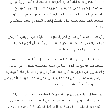
قائلاً: "ستكون هذه الليلة بداية أكبر حملة قصف لنا (ضد إيران)، والتي
تستهدف إلحاق أقصى قدر من الأضرار بمنصات إطلاق الصواريخ
والمصانع الإيرانية المختصة بالصواريخ". وقد أظهر المذيع لاري كودلو
اهتماماً بالغاً بتصريحات الوزير واصفاً إياها بـ"التصريح المثير للاهتمام
للغاية".
يأتي هذا التهديد في سياق تكرار تصريحات سابقة من الرئيس الأمريكي
دونالد ترامب والقيادة العسكرية العليا، التي أكدت أن أقوى الضربات
الموجهة لإيران لم يتم تنفيذها بعد.
وتجدر الإشارة إلى أن الولايات المتحدة وإسرائيل بدأتا عمليات قصف
استهدفت مواقع في إيران، بما في ذلك العاصمة طهران، في الثامن
والعشرين من فبراير الماضي، مما أسفر عن وقوع خسائر مادية وبشرية
كبيرة، ووفاة عشرات من القادة الإيرانيين، بمن فيهم المرشد الأعلى علي
خامنئي، وفقاً لما أوردته التقارير حينها.
في المقابل، تواصل إيران توجيه ضربات انتقامية باستخدام الطائرات
المسيّرة والصواريخ الباليستية نحو الأراضي الإسرائيلية، بالإضافة إلى
استهدافها للمنشآت العسكرية الأمريكية المنتشرة في عدد من دول