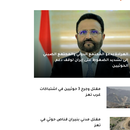
العرادة يدعو المجتمع الدولي والمجتمع الصيني
إلى تشديد الضغوط على إيران لوقف دعم
الحوثيين
مقتل وجرح 3 حوثيين في اشتباكات
غرب تعز
مقتل مدني بنيران قناص حوثي في
تعز