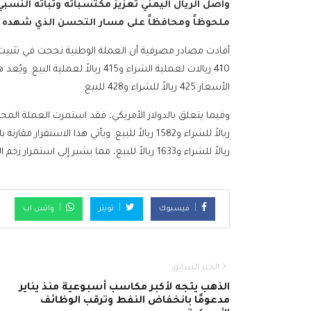
واصل الريال اليمني تعزيز مكتسباته وثباته النسب
ملحوظاً ومحافظاً على مسار التحسن الذي شهده ف
أفادت مصادر مصرفية أن العملة الوطنية نجحت في تثبيت
410 ريالات لعملية الشراء و415 ريالا
الأسعار 425 ريالاً للشراء و428 للبيع.
ريالاً للشراء و1633 ريالاً للبيع، مما يشير إلى استمرار زخم التعافي التدريجي لسعر الصرف.
فيسبوك
تويتر
واتس اب
الخبر السابق
الذهب يتجه لأكبر مكاسب أسبوعية منذ يناير
مدعومًا بانخفاض النفط وترقب الوظائف