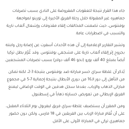
جاء هذا القرار نتيجة للعقوبات المفروضة على النادي بسبب تصرفات
جماهيره غير المقبولة خلال رحلة الفريق الأخيرة إلى تورينو لمواجهة
يوفنتوس، حيث تضمنت المخالفات إلقاء مقذوفات وإشعال ألعاب نارية
والتسبب في اضطرابات عامة.
وتشير التقارير الإعلامية إلى أن هذه الأحداث أسفرت عن إصابة رجل وابنته
بجروح إثر إلقاء ألعاب نارية على مشجعي يوفنتوس. وقد غُرّم بطل تركيا
أيضاً بمبلغ 40 ألف يورو (نحو 46 ألف دولار) بسبب تصرفات المشجعين.
يُذكر أن غلطة سراي خسر مباراته ضد يوفنتوس بنتيجة 3-2، لكنه تمكن
من التأهل إلى دور الـ16 من دوري الأبطال بنتيجة إجمالية 7-5 في مجموع
مباراتي الذهاب والإياب، بعدما سجل هدفين في الوقت الإضافي ليمنع
الفريق الإيطالي من تعويض خسارته ذهاباً في إسطنبول.
ومن المقرر أن يستضيف غلطة سراي فريق ليفربول يوم الثلاثاء المقبل،
على أن تُقام مباراة الإياب بين الفريقين في 18 مارس، ولكن دون حضور
جماهيري تركي في المباراة الأولى على الأقل.