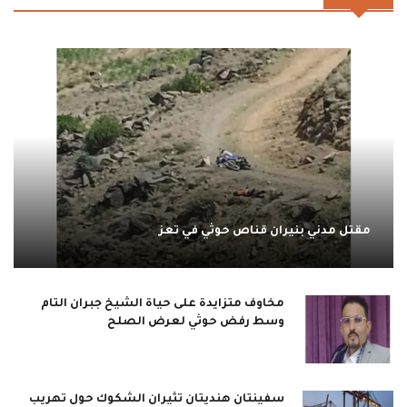
مقتل مدني بنيران قناص حوثي في تعز
مخاوف متزايدة على حياة الشيخ جبران التام
وسط رفض حوثي لعرض الصلح
سفينتان هنديتان تثيران الشكوك حول تهريب