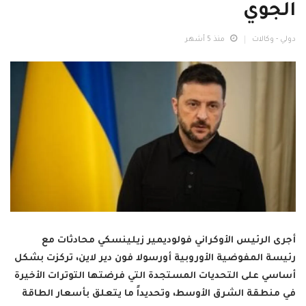
الجوي
دولي - وكالات
منذ 5 أشهر
أجرى الرئيس الأوكراني فولوديمير زيلينسكي محادثات مع
رئيسة المفوضية الأوروبية أورسولا فون دير لاين، تركزت بشكل
أساسي على التحديات المستجدة التي فرضتها التوترات الأخيرة
في منطقة الشرق الأوسط، وتحديداً ما يتعلق بأسعار الطاقة