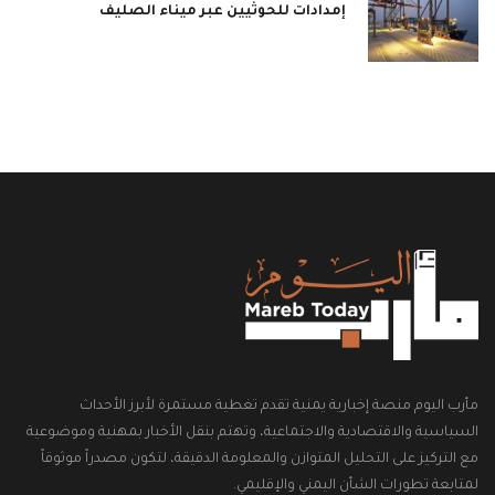
إمدادات للحوثيين عبر ميناء الصليف
مأرب اليوم منصة إخبارية يمنية تقدم تغطية مستمرة لأبرز الأحداث
السياسية والاقتصادية والاجتماعية، وتهتم بنقل الأخبار بمهنية وموضوعية
مع التركيز على التحليل المتوازن والمعلومة الدقيقة، لتكون مصدراً موثوقاً
لمتابعة تطورات الشأن اليمني والإقليمي.