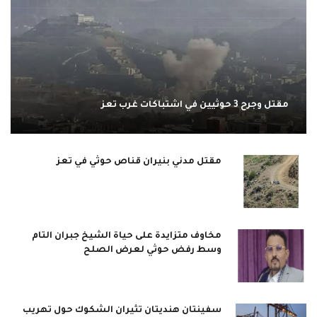
مقتل وجرح 3 حوثيين في اشتباكات غرب تعز
مقتل مدني بنيران قناص حوثي في تعز
مخاوف متزايدة على حياة الشيخ جبران التام
وسط رفض حوثي لعرض الصلح
سفينتان هنديتان تثيران الشكوك حول تهريب