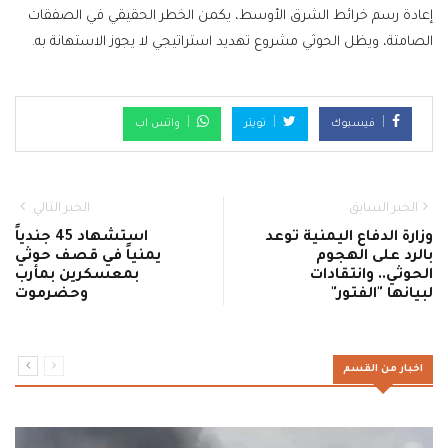
إعادة رسم خرائط الشرق الأوسط، يكمن الخطر الحقيقي في الصفقات
الصامتة، ويظل الحوثي مشروع تهديد استراتيجي لا يجوز الاستهانة به.
فيسبوك
تويتر
واتس اب
الخبر السابق
الخبر التالي
وزارة الدفاع اليمنية توعد
استشهاد 45 جندياً
بالرد على الهجوم
يمنياً في قصف حوثي
الحوثي.. وانتقادات
بمعسكرين بمأرب
لبيانها "الفتور"
وحضرموت
اخبار من القسم