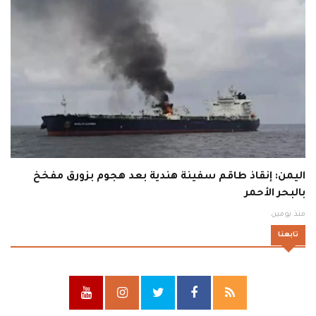
اليمن: إنقاذ طاقم سفينة هندية بعد هجوم بزورق مفخخ
بالبحر الأحمر
منذ يومين
تابعنا