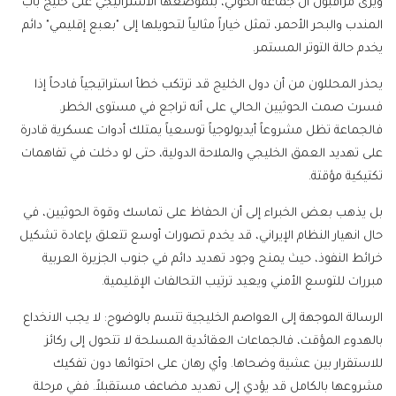
ويرى مراقبون أن جماعة الحوثي، بتموضعها الاستراتيجي على خليج باب
المندب والبحر الأحمر، تمثل خياراً مثالياً لتحويلها إلى "بعبع إقليمي" دائم
يخدم حالة التوتر المستمر.
يحذر المحللون من أن دول الخليج قد ترتكب خطأ استراتيجياً فادحاً إذا
فسرت صمت الحوثيين الحالي على أنه تراجع في مستوى الخطر.
فالجماعة تظل مشروعاً أيديولوجياً توسعياً يمتلك أدوات عسكرية قادرة
على تهديد العمق الخليجي والملاحة الدولية، حتى لو دخلت في تفاهمات
تكتيكية مؤقتة.
بل يذهب بعض الخبراء إلى أن الحفاظ على تماسك وقوة الحوثيين، في
حال انهيار النظام الإيراني، قد يخدم تصورات أوسع تتعلق بإعادة تشكيل
خرائط النفوذ، حيث يمنح وجود تهديد دائم في جنوب الجزيرة العربية
مبررات للتوسع الأمني ويعيد ترتيب التحالفات الإقليمية.
الرسالة الموجهة إلى العواصم الخليجية تتسم بالوضوح: لا يجب الانخداع
بالهدوء المؤقت، فالجماعات العقائدية المسلحة لا تتحول إلى ركائز
للاستقرار بين عشية وضحاها. وأي رهان على احتوائها دون تفكيك
مشروعها بالكامل قد يؤدي إلى تهديد مضاعف مستقبلاً. ففي مرحلة