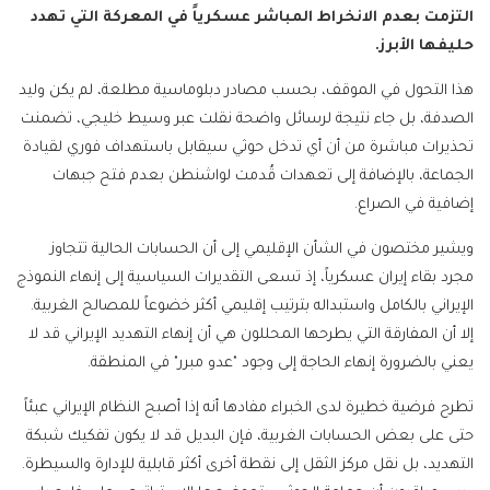
التزمت بعدم الانخراط المباشر عسكرياً في المعركة التي تهدد
حليفها الأبرز.
هذا التحول في الموقف، بحسب مصادر دبلوماسية مطلعة، لم يكن وليد
الصدفة، بل جاء نتيجة لرسائل واضحة نقلت عبر وسيط خليجي، تضمنت
تحذيرات مباشرة من أن أي تدخل حوثي سيقابل باستهداف فوري لقيادة
الجماعة، بالإضافة إلى تعهدات قُدمت لواشنطن بعدم فتح جبهات
إضافية في الصراع.
ويشير مختصون في الشأن الإقليمي إلى أن الحسابات الحالية تتجاوز
مجرد بقاء إيران عسكرياً، إذ تسعى التقديرات السياسية إلى إنهاء النموذج
الإيراني بالكامل واستبداله بترتيب إقليمي أكثر خضوعاً للمصالح الغربية.
إلا أن المفارقة التي يطرحها المحللون هي أن إنهاء التهديد الإيراني قد لا
يعني بالضرورة إنهاء الحاجة إلى وجود "عدو مبرر" في المنطقة.
تطرح فرضية خطيرة لدى الخبراء مفادها أنه إذا أصبح النظام الإيراني عبئاً
حتى على بعض الحسابات الغربية، فإن البديل قد لا يكون تفكيك شبكة
التهديد، بل نقل مركز الثقل إلى نقطة أخرى أكثر قابلية للإدارة والسيطرة.