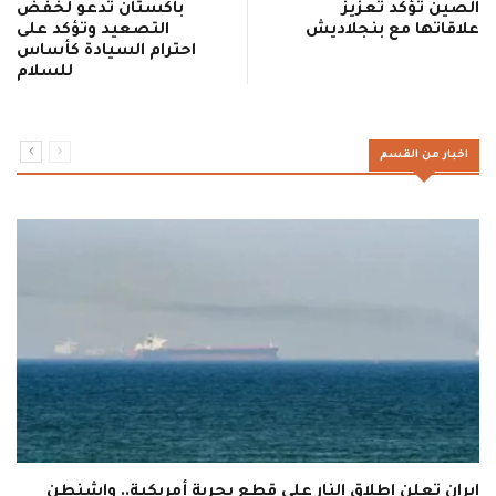
الصين تؤكد تعزيز
باكستان تدعو لخفض
علاقاتها مع بنجلاديش
التصعيد وتؤكد على
احترام السيادة كأساس
للسلام
اخبار من القسم
إيران تعلن إطلاق النار على قطع بحرية أمريكية.. واشنطن