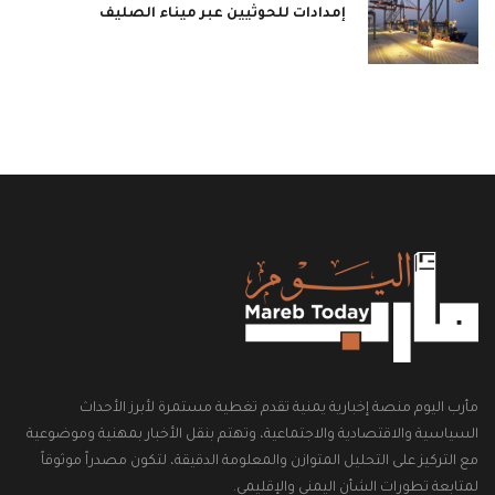
إمدادات للحوثيين عبر ميناء الصليف
مأرب اليوم منصة إخبارية يمنية تقدم تغطية مستمرة لأبرز الأحداث
السياسية والاقتصادية والاجتماعية، وتهتم بنقل الأخبار بمهنية وموضوعية
مع التركيز على التحليل المتوازن والمعلومة الدقيقة، لتكون مصدراً موثوقاً
لمتابعة تطورات الشأن اليمني والإقليمي.