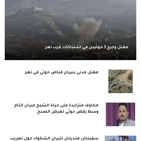
مقتل وجرح 3 حوثيين في اشتباكات غرب تعز
مقتل مدني بنيران قناص حوثي في تعز
مخاوف متزايدة على حياة الشيخ جبران التام
وسط رفض حوثي لعرض الصلح
سفينتان هنديتان تثيران الشكوك حول تهريب