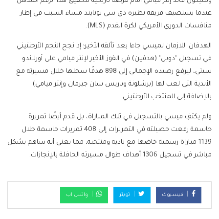
وسيكون قائد إنتر ميامي أمام فرصة تاريخية لتحقيق هذا الرقم المذهل
عندما يستضيف فريقه نظيره دي سي يونايتد مساء السبت في إطار
منافسات الدوري الأمريكي لكرة القدم (MLS).
الهدفان اللازمان لميسي جاءا بعد تألقه الأخير؛ إذ نجح النجم الأرجنتيني
في تسجيل "دوبل" (هدفين) في الفوز الأخير لإنتر ميامي على أورلاندو
سيتي، ليرفع رصيده الإجمالي إلى 898 هدفًا سجلها خلال مسيرته مع
الأندية التي لعب لها (برشلونة وباريس سان جيرمان وإنتر ميامي)
بالإضافة إلى المنتخب الأرجنتيني.
ولم يكتفِ ميسي بالتسجيل في تلك المباراة، بل قدم أيضًا تمريرة
حاسمة رفعت حصيلته في التمريرات إلى 408 تمريرات حاسمة خلال
1139 مباراة رسمية خاضها مع ناديه ومنتخبه، مما يعني أنه ساهم بشكل
مباشر في تسجيل 1306 أهداف طوال مسيرته الحافلة بالإنجازات.
فيسبوك
تويتر
واتس اب