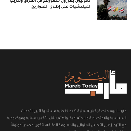
الحوثيون يعززون حضورهم في العراق وتدريب
الميليشيات على إطلاق الصواريخ
مأرب اليوم منصة إخبارية يمنية تقدم تغطية مستمرة لأبرز الأحداث
السياسية والاقتصادية والاجتماعية، وتهتم بنقل الأخبار بمهنية وموضوعية
مع التركيز على التحليل المتوازن والمعلومة الدقيقة، لتكون مصدراً موثوقاً