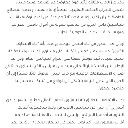
وقد عزز الحزب مكانته كأكبر قوة معارضة عبر تقديمه نفسه كبديل
شعبي للأحزاب الحاكمة التقليدية، متهماً إياها بالفساد وخدمة المصالح
الخاصة. غير أن تقارير إعلامية حديثة تتهم عددًا من نوابه بتوظيف أقارب
سياسيين داخل الحزب في مناصب ممولة من أموال دافعي الضرائب،
وهو ما يخالف الادعاءات الجوهرية للحزب.
ويأتي هذا التطور في عام انتخابي مزدحم، يوصف بأنه "عام الانتخابات
الكبرى"، حيث يشمل خمس انتخابات على مستوى الولايات واستحقاقات
محلية عديدة، تُعد مؤشرًا مهمًا على المزاج السياسي العام. وفي هذا
الإطار، شن المستشار الألماني فريدريش ميرتس، الذي يتساوى حاليًا في
صدارة الاستطلاعات الوطنية مع حزب البديل، هجومًا حادًا، مشيرًا إلى أن
الحزب الذي يدعي النزاهة يتشكل في الواقع من "شبكات محسوبية
متجذرة بعمق".
بدأت الاتهامات بتحقيق بثه التلفزيون العام الألماني مطلع الشهر، والذي
أشار إلى أن اثنين من سياسيي الحزب في ولاية ساكسونيا-أنهالت
الشرقية، أحدهما المرشح الرئيسي للانتخابات المقبلة هناك، لديهما
أقارب يعملون لدى أحد نواب الحزب في البرلمان الاتحادي. وتوالت بعد