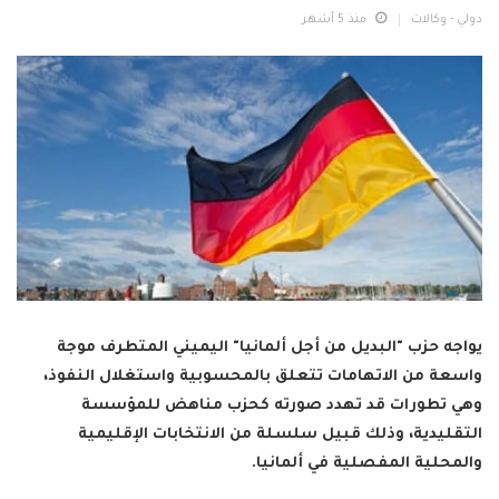
دولي - وكالات
منذ 5 أشهر
يواجه حزب "البديل من أجل ألمانيا" اليميني المتطرف موجة
واسعة من الاتهامات تتعلق بالمحسوبية واستغلال النفوذ،
وهي تطورات قد تهدد صورته كحزب مناهض للمؤسسة
التقليدية، وذلك قبيل سلسلة من الانتخابات الإقليمية
والمحلية المفصلية في ألمانيا.