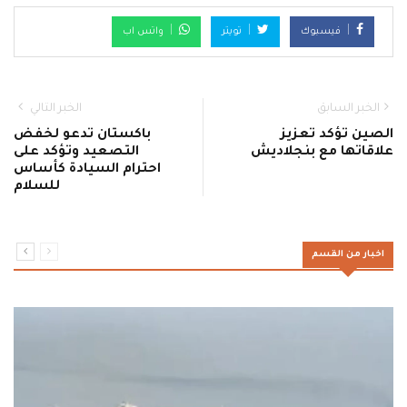
فيسبوك
تويتر
واتس اب
الخبر السابق
الخبر التالي
الصين تؤكد تعزيز
باكستان تدعو لخفض
علاقاتها مع بنجلاديش
التصعيد وتؤكد على
احترام السيادة كأساس
للسلام
اخبار من القسم