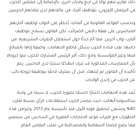
ذلك تقارير تتهم نوابًا في أربع ولايات أخرى، بالإضافة إلى ممثلين للحزب
في البرلمان الأوروبي، بتوظيف أفراد من عائلاتهم لدى زملائهم الحزبيين.
وبحسب القواعد القانونية في ألمانيا، يُحظر على النواب توظيف أقاربهم
المباشرين على نفقة دافعي الضرائب، لكن القانون يسمح بتوظيف
أقارب نواب آخرين، مما أثار جدلًا حول استغلال الثغرات التشريعية. من
جانبها، نفت قيادة الحزب بشكل قاطع الاتهامات، واصفة إياها بالمبالغ
فيها وغير المؤسسة. ومع ذلك، أقر الرئيس المشارك للحزب تينو خروبالا
بأن الممارسات المذكورة قد تترك انطباعًا سلبيًا لدى الناخبين، رغم
تأكيده أن القانون لم يُنتهك، قبل أن يعترف لاحقًا بتوظيفه لزوجة نائب
عن الحزب في إحدى الولايات.
تُعد هذه الاتهامات اختبارًا حاسمًا لصورة الحزب، لا سيما في ولاية
ساكسونيا-أنهالت، حيث يتصدر الحزب استطلاعات الرأي بنسبة تقارب
40% ويسعى لتحقيق فوزه الأول منذ تأسيسه عام 2013. وتتزامن هذه
التطورات مع اقتراب موعد الانتخابات المقررة في السادس من سبتمبر،
مما يضع قضايا الشفافية والمصداقية في صلب النقاش العام.