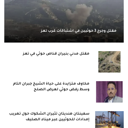
مقتل وجرح 3 حوثيين في اشتباكات غرب تعز
مقتل مدني بنيران قناص حوثي في تعز
مخاوف متزايدة على حياة الشيخ جبران التام
وسط رفض حوثي لعرض الصلح
سفينتان هنديتان تثيران الشكوك حول تهريب
إمدادات للحوثيين عبر ميناء الصليف