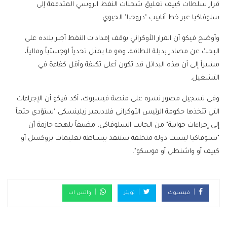
قرار سلطات كييف تعليق شحنات النفط الروسي المتدفقة إلى
سلوفاكيا عبر خط أنابيب "دروجبا" الحيوي.
وأوضح فيكو أن القرار الأوكراني بوقف إمدادات النفط أجبر بلاده على
البحث عن مصادر بديلة للطاقة، وهو ما يمثل تحدياً لوجستياً ومالياً،
مشيراً إلى أن هذه البدائل قد تكون أعلى تكلفة وأقل كفاءة في
التشغيل.
وفي تسجيل مصور نشره على منصة فيسبوك، أكد فيكو أن الإجراءات
التي تتخذها حكومة الرئيس الأوكراني فلاديمير زيلينسكي "ستؤدي حتماً
إلى إجراءات جوابية" من الجانب السلوفاكي، مضيفاً بلهجة حازمة أن
"سلوفاكيا ليست دولة متخلفة ستنفذ ببساطة تعليمات بروكسل أو
كييف أو واشنطن أو موسكو".
فيسبوك
تويتر
واتس اب