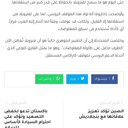
حتى اليوم هو ما سمح لفنزويلا بالحفاظ على قدر كبير من استقلالها.
وأوضحت زاخاروفا أنه لولا هذا الموقف الروسي، لما بقي لفنزويلا من
استقلالها إلا القليل، ولكانت قد عوملت وفقاً لما أشار إليه الغرب مراراً،
أي كأداة تُستخدم في سياق المفاوضات.
وخلصت المتحدثة إلى أن التغيير الجوهري حالياً هو أن فنزويلا تُعامل الآن
"كطرف فاعل على طاولة المفاوضات"، وهو ما يمثل الفارق النوعي الذي
أحدثه الدعم الروسي لموقف كاراكاس المستقل.
فيسبوك
تويتر
واتس اب
الخبر السابق
الخبر التالي
الصين تؤكد تعزيز
باكستان تدعو لخفض
علاقاتها مع بنجلاديش
التصعيد وتؤكد على
احترام السيادة كأساس