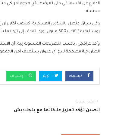
الدفاع عن نفسها في حال تعرضها لأي هجوم أمريكي مباشر.
محتملة.
وفي سياق متصل بالشؤون العسكرية، كشفت تقارير أن 
روسيا بقيمة تقدر بـ500 مليون يورو، تهدف إلى تزويدها بآلاف الصواريخ المتطورة القادرة على الإطلاق من الكتف.
وأكد عراقجي، بحسب التصريحات المنسوبة إليه، أن الاسترات
الصاروخية مصممة لردع أي عدوان يستهدف أمن الجمهورية 
فيسبوك
تويتر
واتس اب
الخبر السابق
الصين تؤكد تعزيز علاقاتها مع بنجلاديش