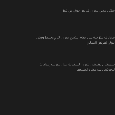
مقتل مدني بنيران قناص حوثي في تعز
مخاوف متزايدة على حياة الشيخ جبران التام وسط رفض
حوثي لعرض الصلح
سفينتان هنديتان تثيران الشكوك حول تهريب إمدادات
للحوثيين عبر ميناء الصليف