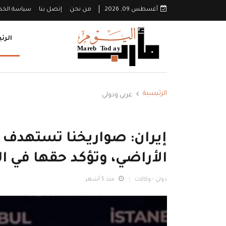
أغسطس 09, 2026
من نحن
إتصل بنا
سياسة الخ
الرئ
الرئيسية
عربي ودولي
إيران: صواريخنا تستهدف ا
الأراضي، وتؤكد حقها في ال
دولي - وكالات
منذ 5 أشهر