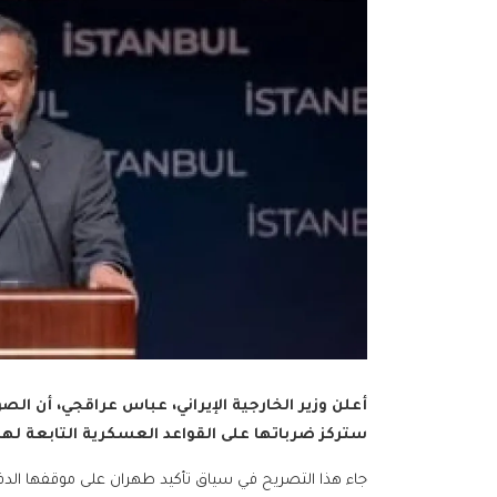
أعلن وزير الخارجية الإيراني، عباس عراقجي، أن الص
ستركز ضرباتها على القواعد العسكرية التابعة لها
جاء هذا التصريح في سياق تأكيد طهران على موقفها الدف