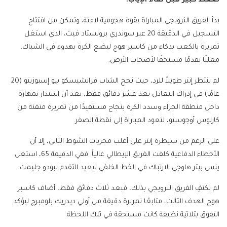
ضغط كبير قبل لقاء الإياب.
بدأ الفريق النرويجي المباراة بقوة هجومية لافتة، وتمكن من افتتاح
التسجيل في الدقيقة 20 عبر سوندري برونستاد فيت، الذي استغل
تمريرة بالكعب بذكاء من كاسبر هوج ليضع الكرة بهدوء في الشباك،
معلنًا تقدمًا مستحقًا لأصحاب الأرض.
لم ينتظر إنتر طويلاً للرد، حيث نجح الشاب فرانشيسكو بيو إسبوزيتو (20
عامًا) في إدراك التعادل بعد عشر دقائق فقط، بعد أن استدار بمهارة
داخل منطقة الجزاء وسدد الكرة بنجاح مستفيدًا من تمريرة متقنة من
كارلوس أوجوستو، لتعود المباراة إلى نقطة الصفر.
على الرغم من سيطرة إنتر على أغلب مجريات الشوط الثاني، إلا أن
الأخطاء الدفاعية كلفت الفريق الإيطالي غالياً. ففي الدقيقة 65، استغل
ينس بيتر هاوجي الارتباك في الخط الخلفي ليعيد التقدم لبودو جليمت.
لم يكتفِ الفريق النرويجي بذلك، فبعد ثلاث دقائق فقط، أضاف كاسبر
هوج الهدف الثالث، متابعًا تمريرة دقيقة من أولي ديدريك بلومبرج ليؤكد
التفوق بثلاثية نظيفة كانت مستحقة في تلك اللحظة.