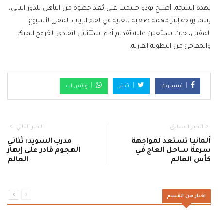
بهذه النتيجة، أصبح بودو جليمت على بُعد خطوة من التأهل للدور التالي،
بينما يواجه إنتر مهمة صعبة للغاية في لقاء الإياب المقرر الأسبوع
المقبل، حيث سيتعين عليه تقديم أداء استثنائي لتفادي الخروج المبكر
والمفاجئ من البطولة القارية.
فيسبوك
تويتر
واتس اب
الخبر السابق
الخبر التالي
ألمانيا تستعد لمواجهة
مدرب السويد: ثنائي
سرعة ساحل العاج في
الهجوم قادر على إبهار
كأس العالم
العالم
اخبار من القسم