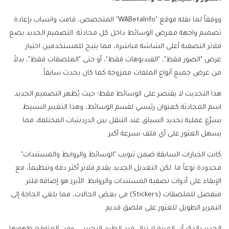
ووفقاً لما نقله موقع "WABetaInfo" المتخصص، قامت واتساب بإعادة
تصميم واجهة معرض الوسائط داخل كل محادثة. التصميم الجديد يضع
فلاتر التصفية أعلى الشاشة مباشرة، مما يتيح للمستخدمين اختيار
عرض "الصور فقط"، "الفيديوهات فقط"، أو حتى "الملصقات فقط"، بدلاً
من عرض جميع أنواع الملفات ممزوجة كما كان يحدث سابقاً.
هذا التحديث لا يقتصر على الوسائط فقط؛ حيث يُظهر التصميم الجديد
اسم المحادثة كعنوان رئيسي لقسم الوسائط، وهذا التغيير البسيط
يسرّع عملية تحديد السياق عند التنقل بين الدردشات المختلفة، مما
يسهل العثور على أي ملف بسرعة أكبر.
كانت الخيارات السابقة ضمن تبويب "الوسائط والروابط والمستندات"
محدودة نوعاً ما. لكن التعديل الجديد يقدم فلاتر أكثر دقة وتنظيماً، مع
الإبقاء على أدوات تصفية المستندات والروابط. الأبرز هو إضافة فلتر
منفصل للملصقات (Stickers) في بعض الحالات، مما يلغي الحاجة إلى
التمرير الطويل للعثور على ملصق قديم.