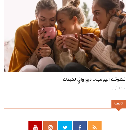
قهوتك اليومية.. درع واقٍ لكبدك
منذ 3 أيام
تابعنا