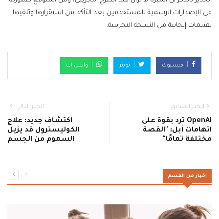
الجدير بالذكر أن الميزة لا تزال قيد الطرح التجريبي، ومن المتوقع ظهورها
في الإصدارات الرسمية للمستخدمين بعد التأكد من استقرارها وتلقيها
تقييمات إيجابية من النسخة التجريبية.
فيسبوك
تويتر
واتس اب
الخبر السابق
الخبر التالي
OpenAI ترد بقوة على
اكتشاف جديد: علاج
اتهامات أبل: "القصة
الكوليسترول قد يزيل
مختلفة تمامًا"
السموم من الجسم
اخبار من القسم