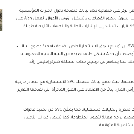
وير المنصة بأيادٍ سعودية وطنية من كفاءات SVC، وهي تركز على منهجية ذكاء بيانات متقدمة تحوّل الخبرات المؤسسية
المتراكمة والبيانات التفصيلية إلى رؤى حادة حول ديناميكيات السوق وتطور القطاعات وتشكيل رؤوس الأموال. تعمل Aian على
 قرارات تستند إلى الإشارات الحالية والاتجاهات التاريخية طويلة
أكدت نورة السرحان، نائب الرئيس التنفيذي للاستثمار في SVC، أن توسع سوق الاستثمار الخاص يضاعف أهمية وضوح البيانات،
معتبرة إياها عنصراً لا يقل أهمية عن رأس المال نفسه. وأوضحت أن Aian تشكل طبقة جديدة من البنية التحتية المعلوماتية
دلة، مما يساهم في ترسيخ مكانة المملكة كمركز إقليمي رائد
توفر المنصة عملية مستمرة لجمع البيانات والتحقق من صحتها، حيث تدمج بيانات محفظة SVC الاستثمارية مع مصادر خارجية
المال، بدلاً من الاعتماد على الصور المجزأة التي تقدمها التقارير
تتضمن Aian أدوات تحليلية قابلة للتخصيص تقدم تحديثات متكررة وتحليلات مستقبلية، مما يمكّن SVC من تحديد فجوات
ميم برامج فعالة لتطوير المنظومة. كما تشمل قدرات التحليل
استثمارية المتوقعة.