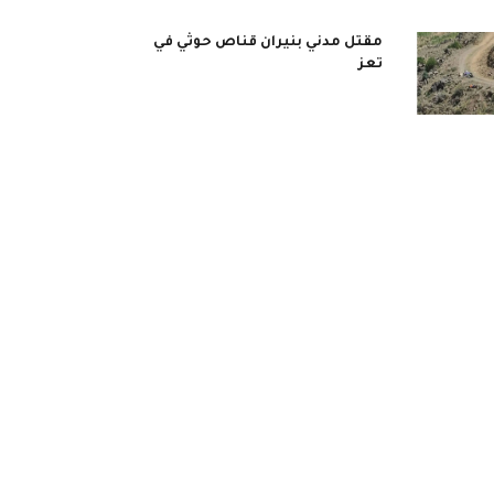
مقتل مدني بنيران قناص حوثي في
تعز