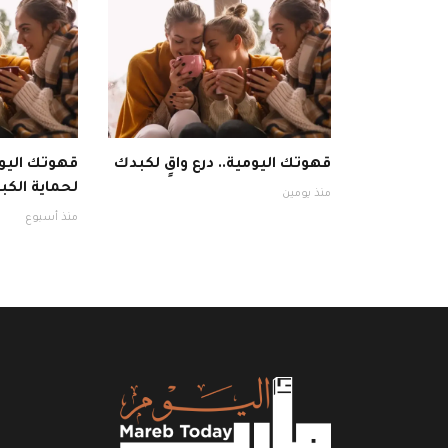
قهوتك اليومية.. درع واقٍ لكبدك
قهوتك اليوم
لحماية الكبد
منذ يومين
منذ أسبوع