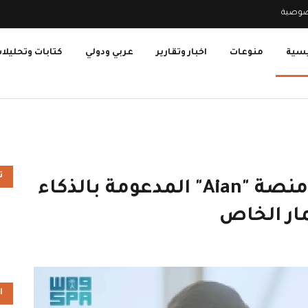
صوصية
يسية
منوعات
اخبار وتقارير
عربي ودولي
كتابات وتحليلا
ت
"الاستثمار الجريء" تطلق منصة "Aian" المدعومة بالذكاء
ار الخاص
ا