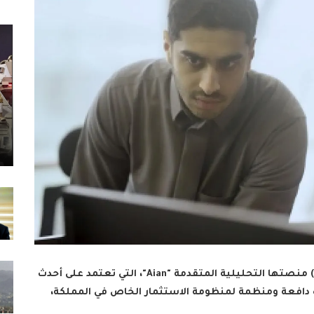
أطلقت الشركة السعودية للاستثمار الجريء (SVC) منصتها التحليلية المتقدمة "Aian"، التي تعتمد على أحدث
ة دافعة ومنظمة لمنظومة الاستثمار الخاص في المملكة،