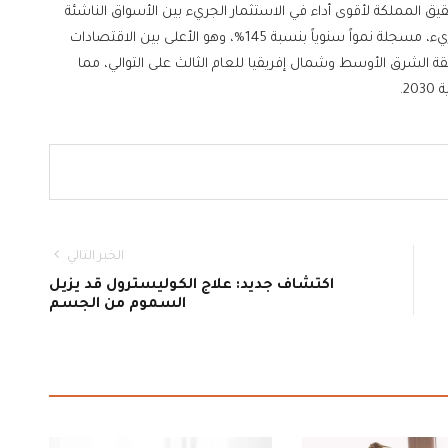
طور بالتزامن مع إعلان منصة MAGNiTT عن تحقيق المملكة لأقوى أداء في الاستثمار الجريء بين الأسواق الناشئة
لعام 2025، حيث سجلت 1.72 مليار دولار بحجم استثمار جريء، مسجلة نمواً سنوياً بنسبة 145%، وهو الأعلى بين الاقتصادات
ة الشرق الأوسط وشمال إفريقيا للعام الثالث على التوالي، مما
2.
الخبر التالي
اكتشاف جديد: علاج الكوليسترول قد يزيل
السموم من الجسم