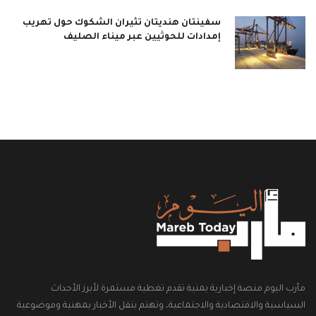
سفينتان هنديتان تثيران الشكوك حول تهريب
إمدادات للحوثيين عبر ميناء الصليف
مأرب اليوم منصة إخبارية يمنية تقدم تغطية مستمرة لأبرز الأحداث
السياسية والاقتصادية والاجتماعية، وتهتم بنقل الأخبار بمهنية وموضوعية