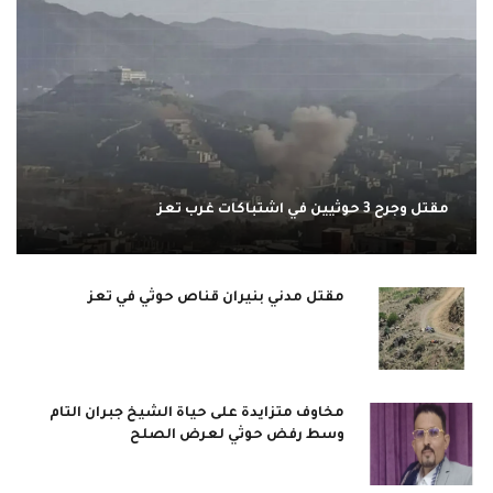
مقتل وجرح 3 حوثيين في اشتباكات غرب تعز
مقتل مدني بنيران قناص حوثي في تعز
مخاوف متزايدة على حياة الشيخ جبران التام
وسط رفض حوثي لعرض الصلح