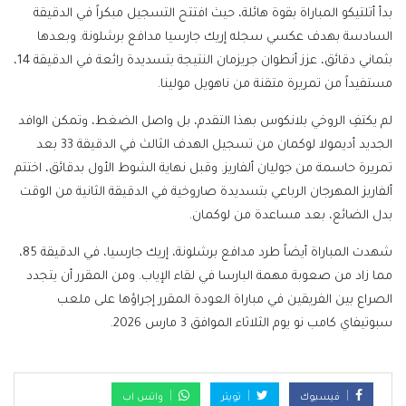
بدأ أتلتيكو المباراة بقوة هائلة، حيث افتتح التسجيل مبكراً في الدقيقة
السادسة بهدف عكسي سجله إريك جارسيا مدافع برشلونة. وبعدها
بثماني دقائق، عزز أنطوان جريزمان النتيجة بتسديدة رائعة في الدقيقة 14،
مستفيداً من تمريرة متقنة من ناهويل مولينا.
لم يكتفِ الروخي بلانكوس بهذا التقدم، بل واصل الضغط، وتمكن الوافد
الجديد أديمولا لوكمان من تسجيل الهدف الثالث في الدقيقة 33 بعد
تمريرة حاسمة من جوليان ألفاريز. وقبل نهاية الشوط الأول بدقائق، اختتم
ألفاريز المهرجان الرباعي بتسديدة صاروخية في الدقيقة الثانية من الوقت
بدل الضائع، بعد مساعدة من لوكمان.
شهدت المباراة أيضاً طرد مدافع برشلونة، إريك جارسيا، في الدقيقة 85،
مما زاد من صعوبة مهمة البارسا في لقاء الإياب. ومن المقرر أن يتجدد
الصراع بين الفريقين في مباراة العودة المقرر إجراؤها على ملعب
سبوتيفاي كامب نو يوم الثلاثاء الموافق 3 مارس 2026.
فيسبوك
تويتر
واتس اب