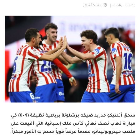
وكالات - رياضة
منذ 5 أشهر
سحق أتلتيكو مدريد ضيفه برشلونة برباعية نظيفة (4-0) في
مباراة ذهاب نصف نهائي كأس ملك إسبانيا، التي أقيمت على
ملعب ميتروبوليتانو، مقدماً عرضاً قوياً حسم به الأمور مبكراً.