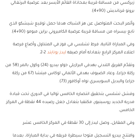
زيركسي من مسافة قريبة بمحاذاة القائم الأيسر بعد عرضية البرتغالي
برونو فرنانديش (90+4).
وأثمر البحث المتواصل عن هز الشباك هدفا حمل توقيع شيشكو الذي
تابع بيسراه من مسافة قريبة عرضية الكاميروني براين مبومو (90+4).
وفي المباراة الثانية، فرط تشلسي في فوز في المتناول وأضاع فرصة
اعتلاء المركز الرابع بتعادله أمام ضيفه
ليدز يونايتد
2-2.
وتقدّم الفريق اللندني بهدفي البرازيلي جواو بيدرو (24) وكول بالمر (58 من
ركلة جزاء)، وعاد الضيوف بهدفي الألماني لوكاس ميتشا (67 من ركلة
جزاء) والبديل السويسري نواه أوكافور (73).
وفشل تشلسي بتحقيق انتصاره الخامس تواليا في الدوري تحت قيادة
مدربه الجديد روسينيور، مكتفيا بتعادل جعل رصيده 44 نقطة في المركز
الخامس.
وفي المقابل، وصل ليدز إلى 30 نقطة في المركز الخامس عشر.
وافتتح بيدرو التسجيل متوجا سيطرة فريقه في بداية المباراة، بعدما