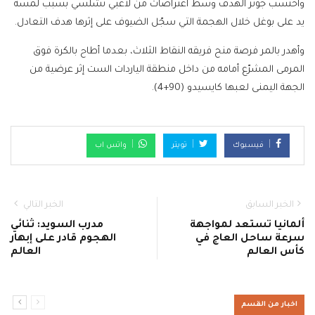
واحتسب جونز الهدف وسط اعتراضات من لاعبي تشلسي بسبب لمسة
يد على بوغل خلال الهجمة التي سجّل الضيوف على إثرها هدف التعادل.
وأهدر بالمر فرصة منح فريقه النقاط الثلاث، بعدما أطاح بالكرة فوق
المرمى المشرّع أمامه من داخل منطقة الياردات الست إثر عرضية من
الجهة اليمنى لعبها كايسيدو (90+4).
فيسبوك
تويتر
واتس اب
الخبر السابق
الخبر التالي
ألمانيا تستعد لمواجهة
مدرب السويد: ثنائي
سرعة ساحل العاج في
الهجوم قادر على إبهار
كأس العالم
العالم
اخبار من القسم