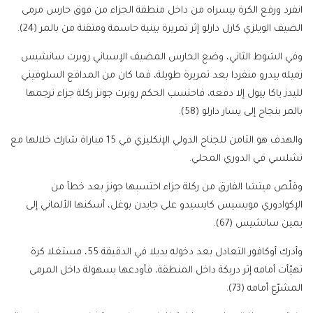
انفرد ورفع الكرة بيسراه من داخل منطقة الجزاء من فوق حارس مرمى
الضيف الويلزي كارل دارلو إثر تمريرة بينية حاسمة ومتقنة من بالمر (24).
وفي الشوط الثاني، وضع الحارس المضيف الإسباني روبرت سانشيس
زميله بيدرو منفردا بعد تمريرة طويلة، فما كان من المدافع السلوفيني
لليدز ياكا بيول إلا دفعه، فاحتسب الحكم روبرت جونز ركلة جزاء ترجمها
بالمر بنجاح إلى يسار دارلو (58).
والهدف هو الثامن للجناح الدولي الإنكليزي في 15 مباراة شارك خلالها مع
تشلسي في الدوري المحلي.
وقلّص ميتشا الفارق من ركلة جزاء احتسبها جونز بعد خطأ من
الإكوادوري مويسيس كايسيدو على جايدن بوغل، أسكنها الألماني إلى
يمين سانشيس (67).
وأدرك أوكافور التعادل بعد دخوله بديلا في الدقيقة 55، مستغلا كرة
تهيّأت أمامه إثر دربكة داخل المنطقة، فأودعها بسهولة داخل المرمى
المشرّع أمامه (73).