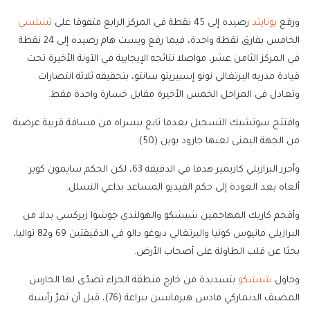
ورفع
يونايتد
رصيده إلى 45 نقطة في المركز الرابع متفوقا على
تشلسي
الخامس بفارق نقطة واحدة، فيما رفع ويست هام رصيده إلى 24 نقطة
في المركز الثامن عشر، مواصلا نتائجه الإيجابية في الآونة الأخيرة تحت
قيادة مدربه البرتغالي نونو إسبيريتو سانتو، بتحقيقه ثلاثة انتصارات
وتعادل في المراحل الخمس الأخيرة مقابل خسارة واحدة فقط.
وافتتح سوتشيك التسجيل بعدما تابع بيسراه من مسافة قريبة عرضية
من الجهة اليمنى لعبها جارود بوين (50).
وأحرز البرازيلي كازيمير هدفا في الدقيقة 63، لكن الحكم سايمون كوبر
ألغاه بعد العودة إلى حكم الفيديو المساعد بداعي التسلل.
وأقحم كاريك المهاجمين شيشكو والهولندي جوشوا زيركسي بدلا من
البرازيلي ماتيوس كونيا والبرتغالي ديوغو دالو في الدقيقتين 69 و82 تواليا،
بحثا عن قلب الطاولة على أصحاب الأرض.
وحاول
شيشكو
بتسديدة من خارج منطقة الجزاء تصدّى لها الحارس
المضيف الدنماركي مادس هيرمانسن ببراعة (76)، قبل أن تمرّ رأسية