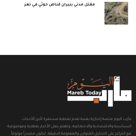
مقتل مدني بنيران قناص حوثي في تعز
مأرب اليوم منصة إخبارية يمنية تقدم تغطية مستمرة لأبرز الأحداث
السياسية والاقتصادية والاجتماعية، وتهتم بنقل الأخبار بمهنية وموضوعية
مع التركيز على التحليل المتوازن والمعلومة الدقيقة، لتكون مصدراً موثوقاً