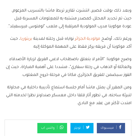
وبعد ذلك بوقت قصير، انتشرت تقارير تربط ماشا بالتسريب المزعوم،
حيث تم تحديد المحلل كمصدر مشتبه به للمعلومات المسربة قبل
عودة موكوينا مدرب المولودية المرتقبة إلى ملعب "لوفتوس فيرسفيلد".
ورغم ذلك، أوضح
مولودية الجزائر
نواياه قبل رحلته لمدينة
بريتوريا
، حيث
أكد موكوينا أن فريقه يركز فقط على المهمة الموكلة إليه.
وصرح موكوينا: "الأمر لا يتعلق باصطحاب لاعبي الفريق لزيارة الأصدقاء
والعائلة أو الذهاب في رحلة سفاري"، مشددا على أهمية المباراة، حيث إن
الفوز سيضمن للفريق الجزائري مكانا في مرحلة خروج المغلوب.
ومن المقرر أن يمثل ماشا أمام جلسة استماع تأديبية داخلية في محاولة
لتبرئة ساحته، في تطور أثار قلقا داخل معسكر صنداونز نظرا لخدمته التي
امتدت لأكثر من عقد مع النادي.
فيسبوك
تويتر
واتس اب