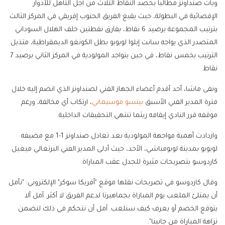
وبات صنداونز مطالبا بحصد النقاط الثلاث من أجل التأهل للأدوار
الإقصائية في البطولة، حيث يقبع الفريق الجنوب إفريقي في المركز الثالث
بترتيب المجموعة برصيد 6 نقاط، بفارق نقطتين خلف الهلال السوداني
المتصدر الذي يواجه سانت إيلوا لوبوبو بطل الكونغو الديمقراطية، متذيل
الترتيب بخمس نقاط، في حين يتواجد المولودية في المركز الثاني برصيد 7
نقاط.
ونفى ماشا، أحد أقدم أعضاء الجهاز الفني لصنداونز الذي انضم إليه خلال
فترة المدير الفني الأسبق
بيتسو موسيماني
، ارتكاب أي مخالفة، ورغم
موقفه قرر النادي إيقافه ريثما تنتهي التحقيقات الداخلية.
وازدادت أهمية مواجهة المولودية بعد تعادل صنداونز 1-1 مع مضيفه
لوبوبو بمدينة لوبومباشي، الأحد، حيث أدلى المدير الفني البرتغالي ميغيل
كاردوسو بتصريحات مثيرة للجدل عقب المباراة.
وقال كاردوسو في تصريحات نقلها موقع "أفريكا سوكر" الإلكتروني: "نأمل
أن يمتلئ الملعب يوم المباراة بجماهيرنا لدعم الفريق لا أكثر. آمل ألا
يتوقع الخصم أو يعرف كيف سنلعب. آمل أن نتحكم في ذلك لنضمن
نزاهة المباراة من جانبنا".