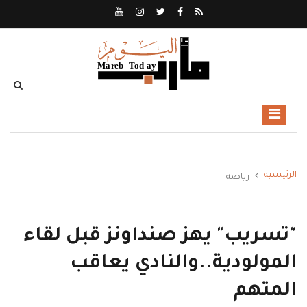
الرئيسية
رياضة
"تسريب" يهز صنداونز قبل لقاء
المولودية..والنادي يعاقب
المتهم