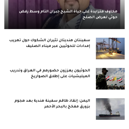
مخاوف متزايدة على حياة الشيخ جبران التام وسط رفض
حوثي لعرض الصلح
سفينتان هنديتان تثيران الشكوك حول تهريب
إمدادات للحوثيين عبر ميناء الصليف
الحوثيون يعززون حضورهم في العراق وتدريب
الميليشيات على إطلاق الصواريخ
اليمن: إنقاذ طاقم سفينة هندية بعد هجوم
بزورق مفخخ بالبحر الأحمر