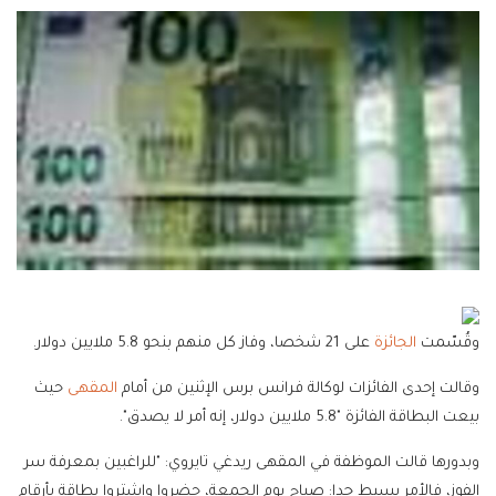
وقُسّمت
الجائزة
على 21 شخصا، وفاز كل منهم بنحو 5.8 ملايين دولار.
وقالت إحدى الفائزات لوكالة فرانس برس الإثنين من أمام
المقهى
حيث
بيعت البطاقة الفائزة "5.8 ملايين دولار، إنه أمر لا يصدق".
وبدورها قالت الموظفة في المقهى ريدغي تايروي: "للراغبين بمعرفة سر
الفوز، فالأمر بسيط جدا: صباح يوم الجمعة، حضروا واشتروا بطاقة بأرقام