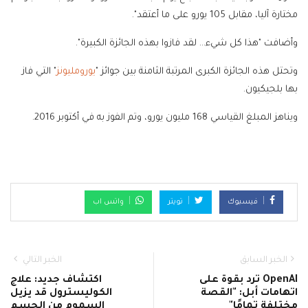
مختارة آليا، مقابل 105 يورو على ما أعتقد".
وأضافت "هذا كل شيء... لقد فازوا بهذه الجائزة الكبيرة".
وتحتل هذه الجائزة الكبرى المرتبة الثامنة بين جوائز "
يورومليونز
" التي فاز
بها بلجيكيون.
ويناهز المبلغ القياسي 168 مليون يورو، وتم الفوز به في أكتوبر 2016.
فيسبوك
تويتر
واتس اب
الخبر السابق
الخبر التالي
OpenAI ترد بقوة على
اكتشاف جديد: علاج
اتهامات أبل: "القصة
الكوليسترول قد يزيل
مختلفة تمامًا"
السموم من الجسم