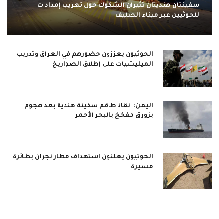
سفينتان هنديتان تثيران الشكوك حول تهريب إمدادات
للحوثيين عبر ميناء الصليف
الحوثيون يعززون حضورهم في العراق وتدريب
الميليشيات على إطلاق الصواريخ
اليمن: إنقاذ طاقم سفينة هندية بعد هجوم
بزورق مفخخ بالبحر الأحمر
الحوثيون يعلنون استهداف مطار نجران بطائرة
مسيرة