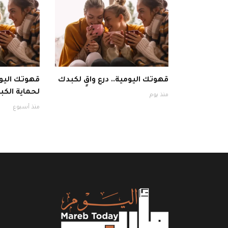
قهوتك اليومية.. درع واقٍ لكبدك
قهوتك اليوم
لحماية الكبد
منذ يوم
منذ أسبوع