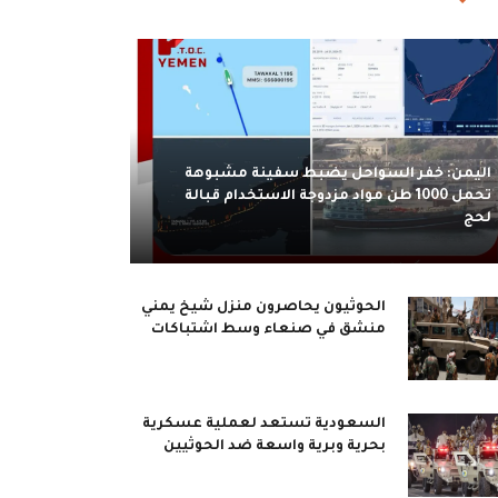
اليمن: خفر السواحل يضبط سفينة مشبوهة
تحمل 1000 طن مواد مزدوجة الاستخدام قبالة
لحج
الحوثيون يحاصرون منزل شيخ يمني
منشق في صنعاء وسط اشتباكات
السعودية تستعد لعملية عسكرية
بحرية وبرية واسعة ضد الحوثيين