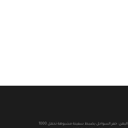
اليمن: خفر السواحل يضبط سفينة مشبوهة تحمل 1000