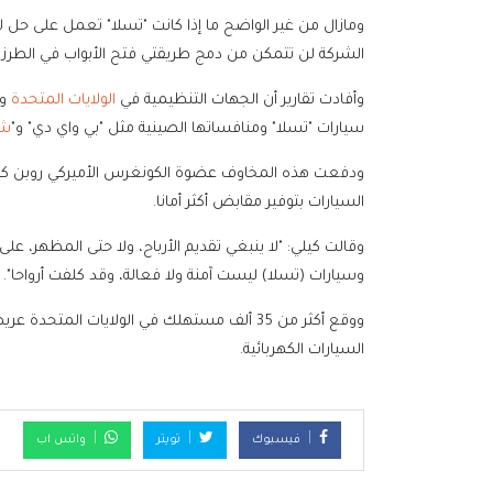
ومازال من غير الواضح ما إذا كانت "تسلا" تعمل على حل ل
الشركة لن تتمكن من دمج طريقتي فتح الأبواب في الطرز ال
وأفادت تقارير أن الجهات التنظيمية في
الولايات المتحدة
وأ
سيارات "تسلا" ومنافساتها الصينية مثل "بي واي دي" و"
شا
ودفعت هذه المخاوف عضوة الكونغرس الأميركي روبن كيلي
السيارات بتوفير مقابض أكثر أمانا.
وقالت كيلي: "لا ينبغي تقديم الأرباح، ولا حتى المظهر، ع
وسيارات (تسلا) ليست آمنة ولا فعالة، وقد كلفت أرواحا".
ووقع أكثر من 35 ألف مستهلك في الولايات الم
السيارات الكهربائية.
فيسبوك
تويتر
واتس اب