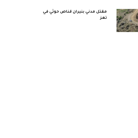
مقتل مدني بنيران قناص حوثي في
تعز