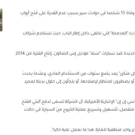
وكشف تحقيق أجرته وكالة أنباء "بلومبرغ" في ديسمبر، عن وفاة 15 شخصا في حوادث سير بسبب عدم القدرة على فتح أبواب
نية
"المدمجة" التي تختفي داخل إطار الباب، حيث تستخدم شركات
وكشف موقع "بزنس إنسايدر" عن تفاصيل دعوى قضائية جديدة ضد سيارات "تسلا" موديل إس الصالون، إنتاج الفترة من 2014
كل متكرر" بعد بضع سنوات من الاستخدام العادي، وعندما يحدث
 يضطرون للانتظار لإصلاحها، أو يلجأون إلى حلول بديلة لمجرد
إن إن" الإخبارية الأميركية، أن الشركة تسعى لدمج آليتي الفتح
شكل منفصل، لتسهيل وتسريع عملية الخروج من السيارة في حالات
زر واحد منطقية للغاية. هذا ما نعمل عليه حاليا".