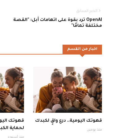
الخبر السابق
OpenAI ترد بقوة على اتهامات أبل: "القصة
مختلفة تمامًا"
اخبار من القسم
قهوتك اليومية.. درع واقٍ لكبدك
قهوتك اليوم
لحماية الكبد
منذ يومين
منذ أسبوع