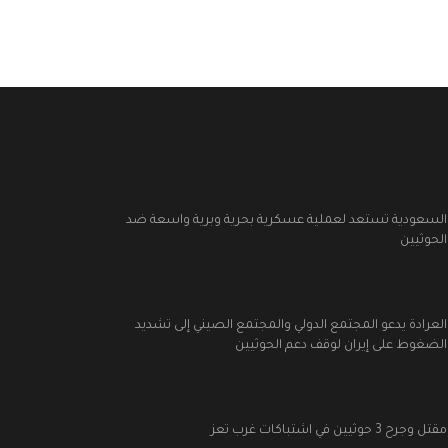
السعودية تستعد لعملية عسكرية بحرية وبرية واسعة ضد
الحوثيين
العرادة يدعو المجتمع الدولي والمجتمع الصيني إلى تشديد
الضغوط على إيران لوقف دعم الحوثيين
مقتل وجرح 3 حوثيين في اشتباكات غرب تعز