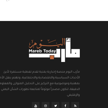
مأرب اليوم منصة إخبارية يمنية تقدم تغطية مستمرة لأبرز
الأحداث السياسية والاقتصادية والاجتماعية، وتهتم بنقل الأخب
بمهنية وموضوعية مع التركيز على التحليل المتوازن والمعلوم
الدقيقة، لتكون مصدراً موثوقاً لمتابعة تطورات الشأن اليمني
والإقليمي.