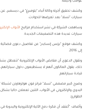
عواقب وخيمة.
سيارات "تسلا" بعد تعرضها للحوادث.
وساهمت الشركة في نشر استخدام مزاليج
الأبواب الإلكترو
سيارات عديدة هذه التصميمات الجديدة.
إلى 2016.
وتقول الدعوى أن مقابض الأبواب الإلكترونية "تتعطل بش
ذلك، يقول المالكون أنهم لا يستطيعون دخول سياراتهم، أو
قيادة سياراتهم.
وصرح كبير مصممي "تسلا" فرانز فون هولزهاوزن لشبكة "سي 
اليدوي والإلكتروني في الأبواب، اللتين تعملان حاليا ب
الطوارئ.
وأضاف: "أعتقد أن فكرة دمج الآلية الإلكترونية واليدوية في 