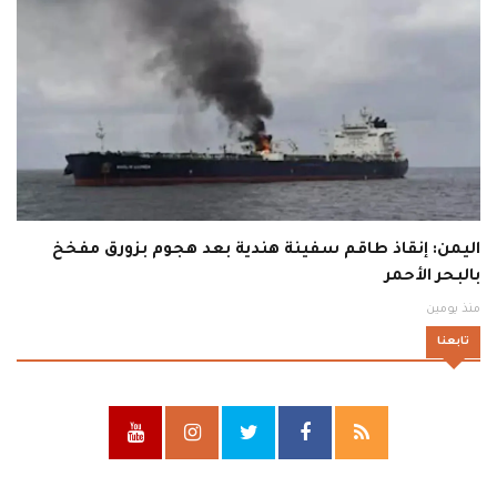
اليمن: إنقاذ طاقم سفينة هندية بعد هجوم بزورق مفخخ
بالبحر الأحمر
منذ يومين
تابعنا