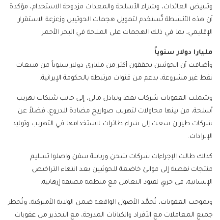
وتبييض العائدات، وشراء الأسلحة والمعدات مزدوجة الاستخدام، مؤكدة
أن هذه الأنشطة تُستخدم لتمويل هجمات الحوثيين وزعزعة الاستقرار
الإقليمي، بما في ذلك الهجمات على الملاحة في البحر الأحمر.
مليارا دولار سنوياً
وأضافت أن الحوثيين يحققون أكثر من ملياري دولار سنوياً من مبيعات
نفط غير مشروعة، بدعم من قنوات مرتبطة بالحكومة الإيرانية.
وشملت العقوبات شركات نفط وتبادل مالي، إلى جانب شبكات تهريب
أسلحة، من بينها محاولات لتهريب صواريخ مضادة للدروع، فضلاً عن
شركات طيران سعت إلى شراء طائرات لاستخدامها في التهريب وتوليد
الإيرادات.
كذلك طالت الإجراءات شركات شحن وربابنة سفن واصلوا تسليم
منتجات نفطية إلى موانئ خاضعة للحوثيين بعد انتهاء التراخيص
الإنسانية، في خرقٍ لقيود التعامل مع منظمة مصنفة إرهابية.
وبموجب العقوبات، تُجمَّد الأصول الواقعة ضمن الولاية الأميركية، وتُحظر
جميع المعاملات مع الأفراد والكيانات المدرجة، مع التحذير من عقوبات