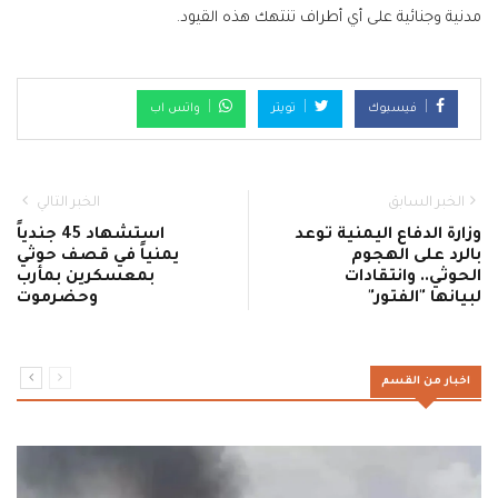
مدنية وجنائية على أي أطراف تنتهك هذه القيود.
فيسبوك
تويتر
واتس اب
الخبر السابق
الخبر التالي
وزارة الدفاع اليمنية توعد
استشهاد 45 جندياً
بالرد على الهجوم
يمنياً في قصف حوثي
الحوثي.. وانتقادات
بمعسكرين بمأرب
لبيانها "الفتور"
وحضرموت
اخبار من القسم