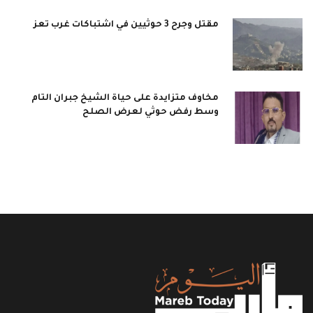
مقتل وجرح 3 حوثيين في اشتباكات غرب تعز
مخاوف متزايدة على حياة الشيخ جبران التام
وسط رفض حوثي لعرض الصلح