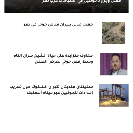
مقتل وجرح 3 حوثيين في اشتباكات غرب تعز
مقتل مدني بنيران قناص حوثي في تعز
مخاوف متزايدة على حياة الشيخ جبران التام
وسط رفض حوثي لعرض الصلح
سفينتان هنديتان تثيران الشكوك حول تهريب
إمدادات للحوثيين عبر ميناء الصليف