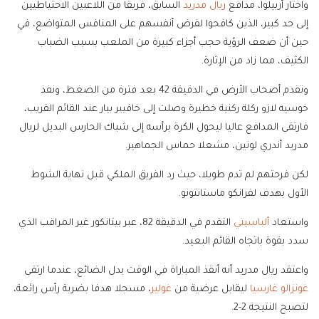
واختار أربيلوا، مدافع
ريال مدريد
السابق، فريقا من اللاعبين ​الاحتياطيين
إلى حد كبير، الذين كافحوا لفرض أنفسهم على المنافس المتواضع، في
حين أن ضعف الرؤية حجب أجزاء كبيرة من الملعب بسبب الضباب
الكثيف، مما زاد من الإثارة.
وتقدم أصحاب الأرض في الدقيقة 42 بعد فترة من الضغط، ونفذ
خوسيه لازو ركلة ركنية خطيرة وصلت إلى خافيير بيار عند القائم القريب،
فارتقى المدافع ​عاليا ليحول الكرة برأسه إلى شباك الحارس البديل لريال
مدريد أندري لونين، مشعلا حماس الجماهير.
لكن فرحتهم لم تدم طويلا، حيث رد الفريق الملكي قبل نهاية الشوط
الأول بهدف لفرانكو ماستانتونو.
واستعاد
ألباسيتي
التقدم في الدقيقة 82، عبر بيتانكور غير المراقب الذي
سدد بقوة باتجاه القائم البعيد.
واعتقد ريال مدريد أنه أنقذ المباراة في الوقت بدل ‌الضائع، عندما ارتقى
غونزالو غارسيا
ليقابل عرضية من
غولير
، مسجلا هدفا بضربة رأس رائعة،
لتصبح النتيجة 2-2.