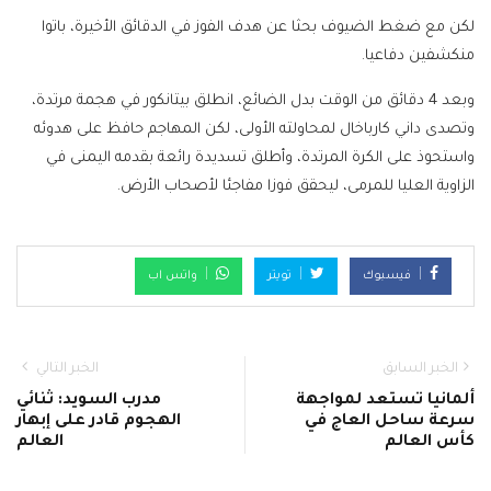
لكن مع ضغط الضيوف بحثا عن هدف الفوز في الدقائق الأخيرة، باتوا
منكشفين دفاعيا.
وبعد 4 دقائق من الوقت بدل الضائع، انطلق بيتانكور في هجمة مرتدة،
وتصدى داني كارباخال لمحاولته الأولى، لكن المهاجم حافظ على هدوئه
واستحوذ على الكرة المرتدة، وأطلق ⁠تسديدة رائعة بقدمه اليمنى في
الزاوية العليا للمرمى، ليحقق فوزا مفاجئا لأصحاب الأرض.
فيسبوك
تويتر
واتس اب
الخبر السابق
الخبر التالي
ألمانيا تستعد لمواجهة
مدرب السويد: ثنائي
سرعة ساحل العاج في
الهجوم قادر على إبهار
كأس العالم
العالم