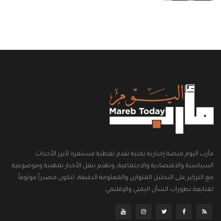
مأرب اليوم منصة إخبارية يمنية تقدم تغطية مستمرة لأبرز الأحداث
السياسية والاقتصادية والاجتماعية، وتهتم بنقل الأخبار بمهنية وموضوعية
مع التركيز على التحليل المتوازن والمعلومة الدقيقة، لتكون مصدراً موثوقاً
لمتابعة تطورات الشأن اليمني والإقليمي.