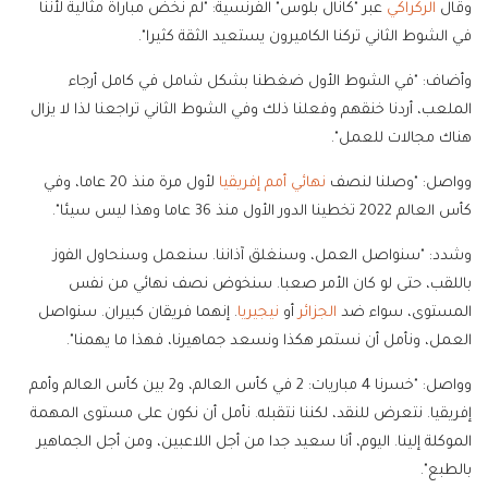
وقال
الركراكي
عبر "كانال بلوس" الفرنسية: "لم نخض مباراة مثالية لأننا
في الشوط الثاني تركنا الكاميرون يستعيد الثقة كثيرا".
وأضاف: "في الشوط الأول ضغطنا بشكل شامل في كامل أرجاء
الملعب، أردنا خنقهم وفعلنا ذلك وفي الشوط الثاني تراجعنا لذا لا يزال
هناك مجالات للعمل".
وواصل: "وصلنا لنصف
نهائي أمم إفريقيا
لأول مرة منذ 20 عاما، وفي
كأس العالم 2022 تخطينا الدور الأول منذ 36 عاما وهذا ليس سيئا".
وشدد: "سنواصل العمل، وسنغلق آذاننا. سنعمل وسنحاول الفوز
باللقب، حتى لو كان الأمر صعبا. سنخوض نصف نهائي من نفس
المستوى، سواء ضد
الجزائر
أو
نيجيريا
. إنهما فريقان كبيران. سنواصل
العمل، ونأمل أن نستمر هكذا ونسعد جماهيرنا، فهذا ما يهمنا".
وواصل: "خسرنا 4 مباريات: 2 في كأس العالم، و2 بين كأس العالم وأمم
إفريقيا. نتعرض للنقد، لكننا نتقبله. نأمل أن نكون على مستوى المهمة
الموكلة إلينا. اليوم، أنا سعيد جدا من أجل اللاعبين، ومن أجل الجماهير
بالطبع".