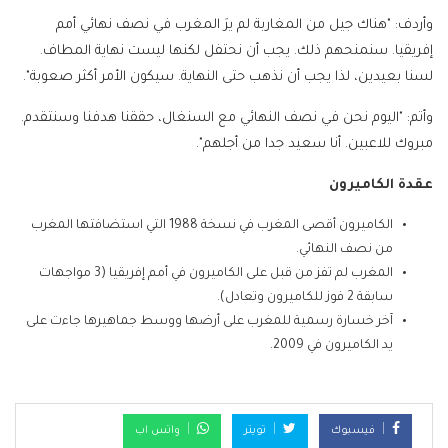
وأردف: "هناك جيل من المغاربة لم يرَ المغرب في نصف نهائي أمم
إفريقيا. سنمنحهم ذلك. يجب أن نحتفل لكنها ليست نهاية المطاف.
لسنا بعيدين، لذا يجب أن نذهب حتى النهاية. سيكون الأمر أكثر صعوبة".
وأتم: "اليوم نحن في نصف النهائي مع السنغال، حققنا هدفنا وسنتقدم.
مبروك للاعبين. أنا سعيد جدا من أجلهم".
عقدة الكاميرون
الكاميرون أقصى المغرب في نسخة 1988 التي استضافتها المغرب
من نصف النهائي.
المغرب لم تفز من قبل على الكاميرون في أمم إفريقيا (3 مواجهات
سابقة 2 فوز للكاميرون وتعادل).
آخر خسارة رسمية للمغرب على أرضها ووسط جماهيرها جاءت على
يد الكاميرون في 2009.
فيسبوك
تويتر
واتس اب