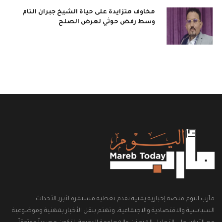
مخاوف متزايدة على حياة الشيخ جبران التام
وسط رفض حوثي لعرض الصلح
مأرب اليوم منصة إخبارية يمنية تقدم تغطية مستمرة لأبرز الأحداث
السياسية والاقتصادية والاجتماعية، وتهتم بنقل الأخبار بمهنية وموضوعية