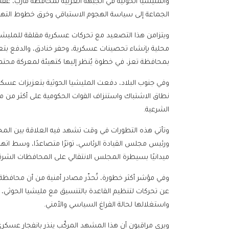
والمليشيا الحوثية في الجبهة الغربية لمحافظة مأرب،
الجماعة إلى سياسة الهجوم الاستباقي وخرق خطوط التهدئ
ويتزامن هذا التصعيد مع تحركات عسكرية مقلقة للمليشي
محلية بإنشاء تحصينات عسكرية، وحفر خنادق، والدفع بتعزيزا
بمحافظة تعز، في خطوة يُنظر إليها كتهيئة لمعركة محتمل
وفي جنوب البلاد، دفعت المليشيا الحوثية بتعزيزات عسكر
نطاق الاشتباك واستنزاف القوات الحكومية على أكثر من 
الشرعية.
وتأتي هذه التطورات في وقت تشهد فيه العلاقة بين المجلس 
ورئيس مجلس القيادة الرئاسي، توترًا متصاعدًا، وسط اتهام
ميدانيًا بسيطرة المجلس الانتقالي على المحافظات الشرقية
وفي مؤشر أكثر خطورة، تُحذّر مصادر أمنية من أن محاف
عن تحركات لتنظيم القاعدة بالتنسيق مع مليشيا الحوثي
واستغلالها لحالة الفراغ السياسي والأمني.
ويرى مراقبون أن هذا المشهد المركّب ينذر بانفجار عسكري 