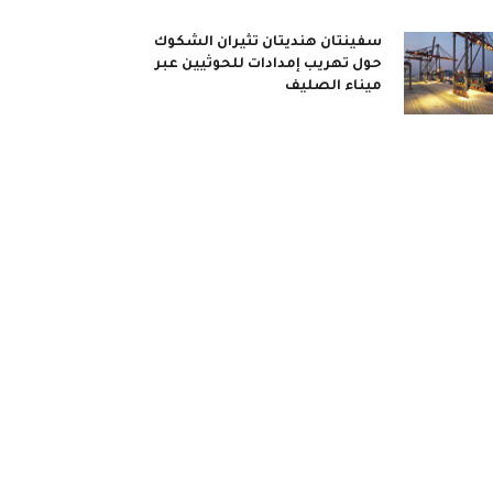
سفينتان هنديتان تثيران الشكوك
حول تهريب إمدادات للحوثيين عبر
ميناء الصليف