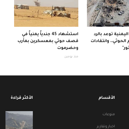
 اليمنية توعد بالرد
استشهاد 45 جندياً يمنياً في
الحوثي.. وانتقادات
قصف حوثي بمعسكرين بمأرب
ور"
وحضرموت
منذ يومين
الأقسام
الأكثر قراءة
منوعات
اخبار وتقارير