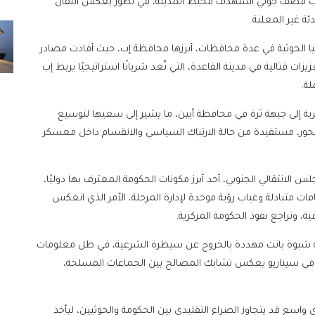
 عقب قصف حوثي استهدف محيط المدينة، في تطور يعكس انتقال
ة غير المعلنة.
ا الحوثية في عدة محافظات، أبرزها محافظة إب، حيث أفادت مصادر
ت قتالية في مدينة القاعدة، التي تُعد شريانًا استراتيجيًا يربط إب
ة.
ية إلى جبهة ثرة في محافظة أبين، ما يشير إلى سعيها لتوسيع
محور، مستفيدة من حالة الارتباك السياسي والانقسام داخل معسكر
الانتقالي الجنوبي، أحد أبرز مكونات الحكومة المعترف بها دوليًا،
ات متبادلة وغياب رؤية موحدة لإدارة المرحلة، الأمر الذي انعكس
، وتراجع نفوذ الحكومة المركزية.
ظة شبوة باتت مهددة بالخروج عن سيطرة الشرعية، في ظل معلومات
، في سيناريو يعكس تشابك المصالح بين الجماعات المسلحة،
واسع قد يتجاوز الصراع التقليدي بين الحكومة والحوثيين، ليأخذ