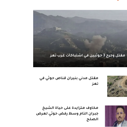
مقتل وجرح 3 حوثيين في اشتباكات غرب تعز
مقتل مدني بنيران قناص حوثي في
تعز
مخاوف متزايدة على حياة الشيخ
جبران التام وسط رفض حوثي لعرض
الصلح