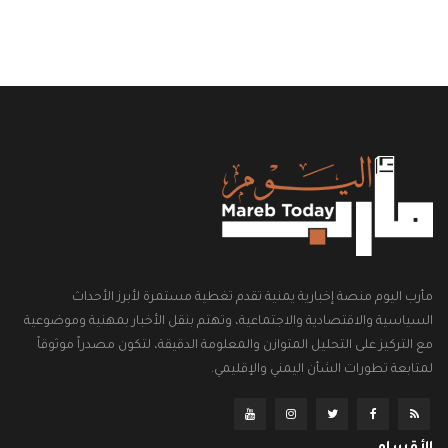
مأرب اليوم منصة إخبارية يمنية تقدم تغطية مستمرة لأبرز الأحداث
السياسية والاقتصادية والاجتماعية، وتهتم بنقل الأخبار بمهنية وموضوعية
مع التركيز على التحليل المتوازن والمعلومة الدقيقة، لتكون مصدراً موثوقاً
لمتابعة تطورات الشأن اليمني والإقليمي.