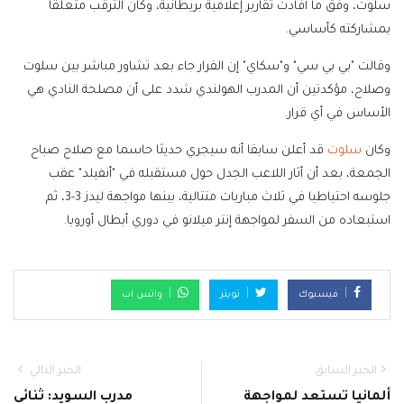
سلوت، وفق ما أفادت تقارير إعلامية بريطانية، وكان الترقب متعلقا
بمشاركته كأساسي.
وقالت "بي بي سي" و"سكاي" إن القرار جاء بعد تشاور مباشر بين سلوت
وصلاح، مؤكدتين أن المدرب الهولندي شدد على أن مصلحة النادي هي
الأساس في أي قرار.
وكان
سلوت
قد أعلن سابقا أنه سيجري حديثا حاسما مع صلاح صباح
الجمعة، بعد أن أثار اللاعب الجدل حول مستقبله في "أنفيلد" عقب
جلوسه احتياطيا في ثلاث مباريات متتالية، بينها مواجهة ليدز 3-3، ثم
استبعاده من السفر لمواجهة إنتر ميلانو في دوري أبطال أوروبا.
فيسبوك
تويتر
واتس اب
الخبر السابق
الخبر التالي
ألمانيا تستعد لمواجهة
مدرب السويد: ثنائي