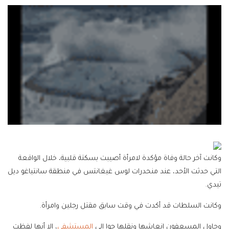
وكانت آخر حالة وفاة مؤكدة لامرأة أصيبت بسكتة قلبية، خلال الواقعة
التي حدثت الأحد، عند منحدرات لوس غيغانتس في منطقة سانتياغو ديل
تيدي.
وكانت السلطات قد أكدت في وقت سابق مقتل رجلين وامرأة.
وحاول المسعفون إنعاشها ونقلها جوا إلى
المستشفى
، إلا أنها لفظت