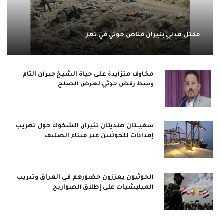
مقتل مدني بنيران قناص حوثي في تعز
مخاوف متزايدة على حياة الشيخ جبران التام
وسط رفض حوثي لعرض الصلح
سفينتان هنديتان تثيران الشكوك حول تهريب
إمدادات للحوثيين عبر ميناء الصليف
الحوثيون يعززون حضورهم في العراق وتدريب
الميليشيات على إطلاق الصواريخ