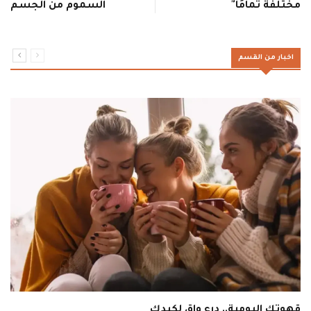
مختلفة تمامًا"
السموم من الجسم
اخبار من القسم
قهوتك اليومية.. درع واقٍ لكبدك