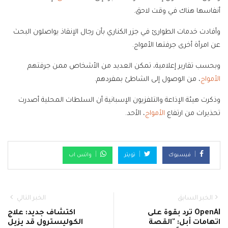
أنفاسها هناك في وقت لاحق.
وأفادت خدمات الطوارئ في جزر الكناري بأن رجال الإنقاذ يواصلون البحث
عن امرأة أخرى جرفتها الأمواج.
وبحسب تقارير إعلامية، تمكن العديد من الأشخاص ممن جرفتهم
الأمواج
، من الوصول إلى الشاطئ بمفردهم.
وذكرت هيئة الإذاعة والتلفزيون الإسبانية أن السلطات المحلية أصدرت
تحذيرات من ارتفاع
الأمواج
، الأحد.
فيسبوك
تويتر
واتس اب
الخبر السابق
الخبر التالي
OpenAI ترد بقوة على
اكتشاف جديد: علاج
اتهامات أبل: "القصة
الكوليسترول قد يزيل