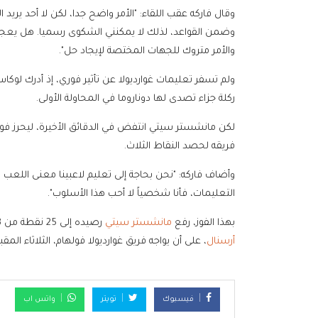
وقال فاركه عقب اللقاء: "الأمر واضح جدا، لكن لا أحد ير
وضمن القواعد، لذلك لا يمكنني الشكوى رسميا. هل يعج
والأمر متروك للجهات المختصة لإيجاد حل".
ركلة جزاء تصدى لها دوناروما في المحاولة الأولى.
فريقه لحصد النقاط الثلاث.
وأضاف فاركه: "نحن بحاجة إلى تعليم لاعبينا معنى اللعب الن
التعليمات، فأنا شخصياً لا أحب هذا الأسلوب".
بهذا الفوز، رفع
مانشستر سيتي
رصيده إلى 25 نقطة من 13 مباراة في المركز الثاني، مقلصا الفارق إلى 4 نقاط مع المتصدر
أرسنال
، على أن يواجه فريق غوارديولا فولهام، الثلاثاء المقب
فيسبوك
تويتر
واتس اب