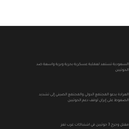
السعودية تستعد لعملية عسكرية بحرية وبرية واسعة ضد
الحوثيين
العرادة يدعو المجتمع الدولي والمجتمع الصيني إلى تشديد
الضغوط على إيران لوقف دعم الحوثيين
مقتل وجرح 3 حوثيين في اشتباكات غرب تعز