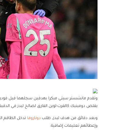
يقلص دومينيك كالفرت-لوين الفارق لصالح ليدز في الدقيقة 9
وبعد دقائق من هدف ليدز، طلب
دوناروما
تدخل الطاقم الط
وإعطائهم تعليمات إضافية.