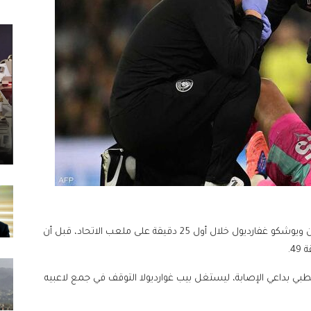
وتقدم مانشستر سيتي مبكرا بهدفين سجلهما فيل فودن ويوشكو غفارديول خلال أول 25 دقيقة على ملعب الاتحاد، قبل أن
4.
بي بداعي الإصابة، ليستغل بيب غوارديولا التوقف في جمع لاعبيه