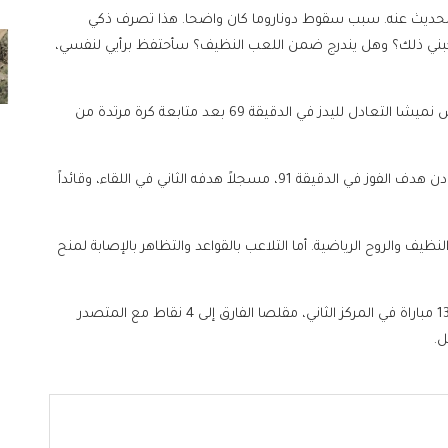
يد الحديث عنه. سبب سقوط دوناروما كان واضحا. هذا تصرف ذكي
بني ذلك؟ وهل يندرج ضمن اللعب النظيف؟ سأحتفظ برأيي لنفسي،
ولم تسفر تعليمات غوارديولا عن تأثير فوري، إذ أدرك لوكاس نميشا التعادل لليدز في الدقيقة 69 بعد متابعة كرة مرتدة من
لكن مانشستر سيتي انتفض في الدقائق الأخيرة، ليحرز فودن هدف الفوز في الدقيقة 91، مسجلاً هدفه الثاني في اللقاء، وقائداً
ظيف والروح الرياضية. أما التلاعب بالقواعد والتظاهر بالإصابة لمنح
ل.