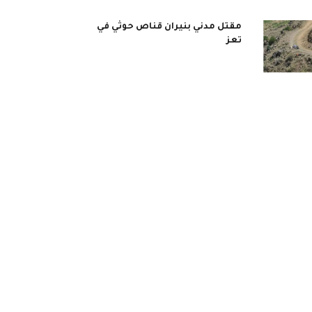
مقتل مدني بنيران قناص حوثي في
تعز