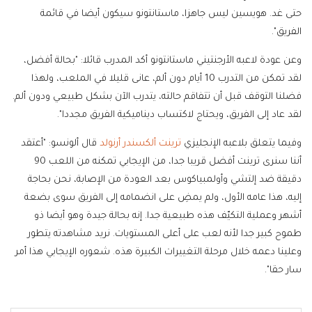
حتى غد. هويسين ليس جاهزا، ماستانتونو سيكون أيضا في قائمة
الفريق".
وعن عودة لاعبه الأرجنتيني ماستانتونو أكد المدرب قائلا: "بحالة أفضل،
لقد تمكن من التدرب 10 أيام دون ألم، عانى قليلا في الملعب، ولهذا
فضلنا التوقف قبل أن تتفاقم حالته، يتدرب الآن بشكل طبيعي ودون ألم.
لقد عاد إلى الفريق، ويحتاج لاكتساب ديناميكية الفريق مجددا".
وفيما يتعلق بلاعبه الإنجليزي
ترينت ألكسندر أرنولد
قال ألونسو: "أعتقد
أننا سنرى ترينت أفضل قريبا جدا، من الإيجابي تمكنه من اللعب 90
دقيقة ضد إلتشي وأولمبياكوس بعد العودة من الإصابة، نحن بحاجة
إليه، هذا عامه الأول، ولم يمضِ على انضمامه إلى الفريق سوى بضعة
أشهر وعملية التكيّف هذه طبيعية جدا. إنه بحالة جيدة وهو أيضا ذو
طموح كبير جدا لأنه لعب على أعلى المستويات. نريد مشاهدته يتطور
وعلينا دعمه خلال مرحلة التغييرات الكبيرة هذه. شعوره الإيجابي هذا أمر
سار حقا".