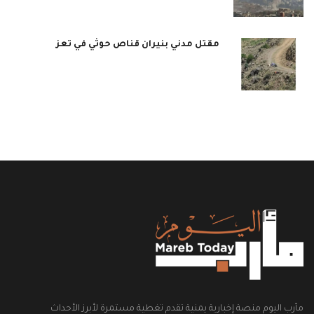
مقتل مدني بنيران قناص حوثي في تعز
مأرب اليوم منصة إخبارية يمنية تقدم تغطية مستمرة لأبرز الأحداث