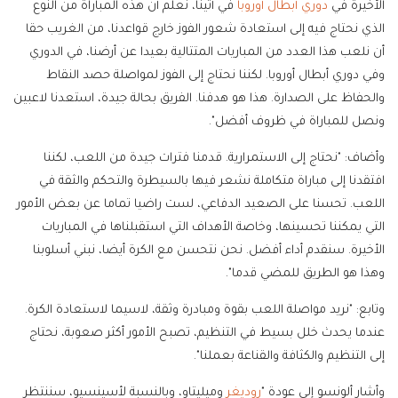
الأخيرة في
دوري أبطال أوروبا
في أثينا، نعلم أن هذه المباراة من النوع
الذي نحتاج فيه إلى استعادة شعور الفوز خارج قواعدنا، من الغريب حقا
أن نلعب هذا العدد من المباريات المتتالية بعيدا عن أرضنا، في الدوري
وفي دوري أبطال أوروبا. لكننا نحتاج إلى الفوز لمواصلة حصد النقاط
والحفاظ على الصدارة. هذا هو هدفنا. الفريق بحالة جيدة، استعدنا لاعبين
ونصل للمباراة في ظروف أفضل".
وأضاف: "نحتاج إلى الاستمرارية. قدمنا فترات جيدة من اللعب، لكننا
افتقدنا إلى مباراة متكاملة نشعر فيها بالسيطرة والتحكم والثقة في
اللعب. تحسنا على الصعيد الدفاعي، لست راضيا تماما عن بعض الأمور
التي يمكننا تحسينها، وخاصة الأهداف التي استقبلناها في المباريات
الأخيرة. سنقدم أداء أفضل. نحن نتحسن مع الكرة أيضا، نبني أسلوبنا
وهذا هو الطريق للمضي قدما".
وتابع: "نريد مواصلة اللعب بقوة ومبادرة وثقة، لاسيما لاستعادة الكرة.
عندما يحدث خلل بسيط في التنظيم، تصبح الأمور أكثر صعوبة، نحتاج
إلى التنظيم والكثافة والقناعة بعملنا".
وأشار ألونسو إلى عودة "
روديغر
وميليتاو، وبالنسبة لأسينسيو، سننتظر