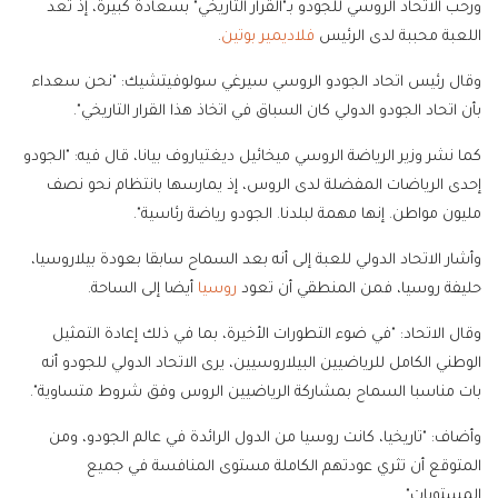
ورحب الاتحاد الروسي للجودو بـ"القرار التاريخي" بسعادة كبيرة، إذ تعد
اللعبة محببة لدى الرئيس
فلاديمير بوتين
.
وقال رئيس اتحاد الجودو الروسي سيرغي سولوفيتشيك: "نحن سعداء
بأن اتحاد الجودو الدولي كان السباق في اتخاذ هذا القرار التاريخي".
كما نشر وزير الرياضة الروسي ميخائيل ديغتياروف بيانا، قال فيه: "الجودو
إحدى الرياضات المفضلة لدى الروس، إذ يمارسها بانتظام نحو نصف
مليون مواطن. إنها مهمة لبلدنا. الجودو رياضة رئاسية".
وأشار الاتحاد الدولي للعبة إلى أنه بعد السماح سابقا بعودة بيلاروسيا،
حليفة روسيا، فمن المنطقي أن تعود
روسيا
أيضا إلى الساحة.
وقال الاتحاد: "في ضوء التطورات الأخيرة، بما في ذلك إعادة التمثيل
الوطني الكامل للرياضيين البيلاروسيين، يرى الاتحاد الدولي للجودو أنه
بات مناسبا السماح بمشاركة الرياضيين الروس وفق شروط متساوية".
وأضاف: "تاريخيا، كانت روسيا من الدول الرائدة في عالم الجودو، ومن
المتوقع أن تثري عودتهم الكاملة مستوى المنافسة في جميع
المستويات".