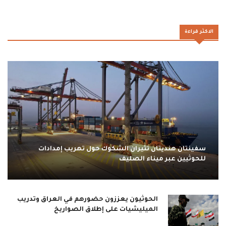
الاكثر قراءة
سفينتان هنديتان تثيران الشكوك حول تهريب إمدادات
للحوثيين عبر ميناء الصليف
الحوثيون يعززون حضورهم في العراق وتدريب
الميليشيات على إطلاق الصواريخ