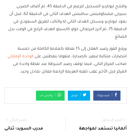
وافتتح ليوناردو التسجيل للزعيم في الدقيقة 45، ثم أضاف الصربي
سيرجي ميلينكوفيتش سافيتش الهدف الثاني في الدقيقة 62، قبل أن
يعود ليوناردو ويسجل الهدف الثاني له والثالث للفريق السعودي في
الدقيقة 75، ثم أحرز البرتغالي جواو كانسيلو الهدف الرابع في الوقت بدل
الضائع.
ورفع الفوز رصيد الهلال إلى 15 نقطة بالعلامة الكاملة من خمسة
انتصارات متتالية لينفرد بالصدارة، متفوقا بنقطتين على
الوحدة الإماراتي
صاحب المركز الثاني، فيما توقف رصيد الشرطة عند نقطة واحدة في
المركز قبل الأخير عقب تلقيه الهزيمة الرابعة مقابل تعادل وحيد.
فيسبوك
تويتر
واتس اب
الخبر السابق
الخبر التالي
ألمانيا تستعد لمواجهة
مدرب السويد: ثنائي