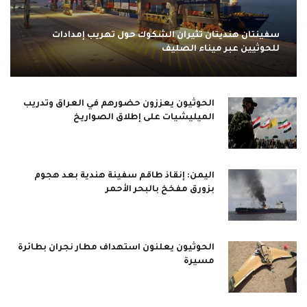
سفينتان هنديتان تثيران الشكوك حول تهريب إمدادات
للحوثيين عبر ميناء الصليف
الحوثيون يعززون حضورهم في العراق وتدريب
الميليشيات على إطلاق الصواريخ
اليمن: إنقاذ طاقم سفينة هندية بعد هجوم
بزورق مفخخ بالبحر الأحمر
الحوثيون يعلنون استهداف مطار نجران بطائرة
مسيرة