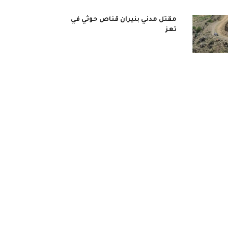
مقتل مدني بنيران قناص حوثي في
تعز