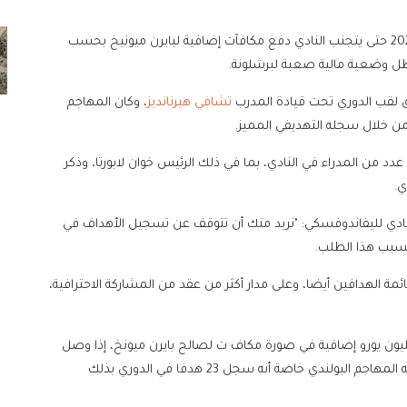
موسم 2022 / 2023 حتى يتجنب النادي دفع مكافآت إضافية لبايرن ميونيخ بحسب
لقب الدوري تحت قيادة المدرب
تشافي هيرنانديز
، وكان المهاجم
من خلال سجله التهديفي المميز.
د من المدراء في النادي، بما في ذلك الرئيس خوان لابورتا، وذكر
ي.
ادي لليفاندوفسكي: "نريد منك أن تتوقف عن تسجيل الأهداف في
بسبب هذا الطلب.
مة الهدافين أيضا، وعلى مدار أكثر من عقد من المشاركة الاحترافية،
ح وفقا للكتاب، فإن برشلونة كان مطالبا بدفع 5ر2 مليون يورو إضافية في صورة مكاف ت لصالح بايرن ميونخ، إذا وصل
ليفاندوفسكي إلى 25 هدفا، وهو ما كان يمكن أن يصل إليه المهاجم البولندي خاصة أنه سجل 23 هدفا في الدوري بذلك