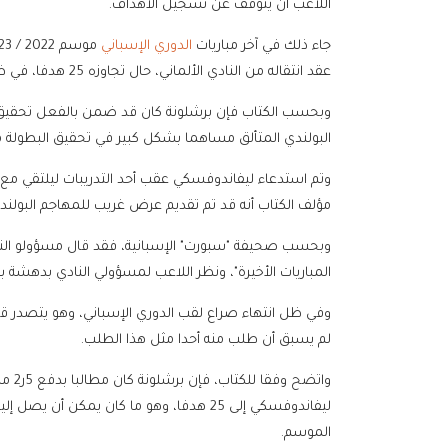
اللاعب أن يتوقف عن تسجيل الأهداف.
جاء ذلك في آخر مباريات
الدوري الإسباني
عقد انتقاله من النادي الألماني، حال تجاوزه 25 هدفا، في ظل وضعية مالية صعبة لبرشلونة.
وبحسب الكتاب فإن برشلونة كان قد ضمن بالفعل تحقيق 
البولندي المتألق مساهما بشكل كبير في تحقيق البطولة 
وتم استدعاء ليفاندوفسكي عقب أحد التدريبات ليلتقي مع عد
مؤلف الكتاب أنه قد تم تقديم عرض غريب للمهاجم البولند
وبحسب صحيفة "سبورت" الإسبانية، فقد قال مسؤولو الن
المباريات الأخيرة"، ونظر اللاعب لمسؤولي النادي بدهشة 
وفي ظل انتهاء صراع لقب الدوري الإسباني، وهو يتصدر قائ
لم يسبق أن طلب منه أحدا مثل هذا الطلب.
واتض
الموسم.