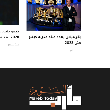
كيفو يمدد ع
إنتر ميلان يمدد عقد مدربه كيفو
2028 بعد موسم ناجح
حتى 2028
منذ شهر
منذ شهر