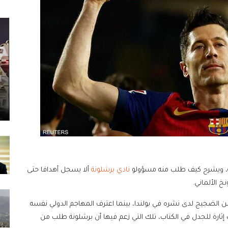
تية، ويشرح كيف طلب منه مسؤولو
نادي برشلونة
ألا يسجل أهدافا حتى
خ الألماني.
ن الضجيج لدى نشره في بولندا، بينما اعترف المهاجم الدولي نفسه
ت إثارة للجدل في الكتاب، تلك التي زعم فيها أن برشلونة طلب من