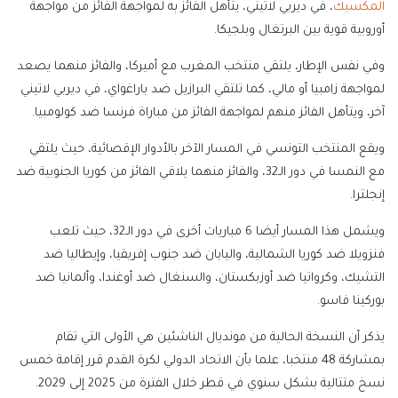
المكسيك
، في ديربي لاتيني، يتأهل الفائز به لمواجهة الفائز من مواجهة
أوروبية قوية بين البرتغال وبلجيكا.
وفي نفس الإطار، يلتقي منتخب المغرب مع أميركا، والفائز منهما يصعد
لمواجهة زامبيا أو مالي، كما تلتقي البرازيل ضد باراغواي، في ديربي لاتيني
آخر، ويتأهل الفائز منهم لمواجهة الفائز من مباراة فرنسا ضد كولومبيا.
ويقع المنتخب التونسي في المسار الآخر بالأدوار الإقصائية، حيث يلتقي
مع النمسا في دور الـ32، والفائز منهما يلاقي الفائز من كوريا الجنوبية ضد
إنجلترا.
ويشمل هذا المسار أيضا 6 مباريات أخرى في دور الـ32، حيث تلعب
فنزويلا ضد كوريا الشمالية، واليابان ضد جنوب إفريقيا، وإيطاليا ضد
التشيك، وكرواتيا ضد أوزبكستان، والسنغال ضد أوغندا، وألمانيا ضد
بوركينا فاسو.
يذكر أن النسخة الحالية من مونديال الناشئين هي الأولى التي تقام
بمشاركة 48 منتخبا، علما بأن الاتحاد الدولي لكرة القدم قرر إقامة خمس
نسخ متتالية بشكل سنوي في قطر خلال الفترة من 2025 إلى 2029.