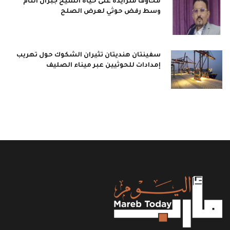
مخاوف متزايدة على حياة الشيخ جبران التام
وسط رفض حوثي لعرض الصلح
سفينتان هنديتان تثيران الشكوك حول تهريب
إمدادات للحوثيين عبر ميناء الصليف