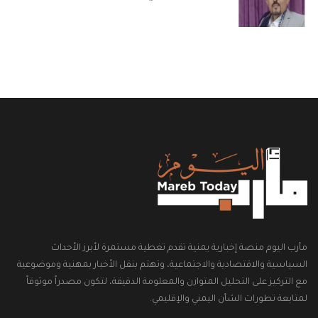
مأرب اليوم منصة إخبارية يمنية تقدم تغطية مستمرة لأبرز الأحداث
السياسية والاقتصادية والاجتماعية، وتهتم بنقل الأخبار بمهنية وموضوعية
مع التركيز على التحليل المتوازن والمعلومة الدقيقة، لتكون مصدراً موثوقاً
لمتابعة تطورات الشأن اليمني والإقليمي.