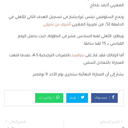
المغربي أحمد بلحاج.
ونجح السلوفيني نيتس غراديشار في تسجيل الهدف الثاني للأهلي في
الدقيقة 52، من تمريرة المغربي
أشرف بن شرقي
.
ويطارد الأهلي لقبه السادس عشر في البطولة، حيث يحمل الرقم
القياسي بـ 15 لقبا سابقا.
أما الزمالك فقد فاز على
بيراميدز
بالضربات الترجيحية 5-4، بعدما انتهت
المباراة بالتعادل السلبي.
يشار إلى أن المباراة النهائية ستجرى يوم الأحد 9 نوفمبر.
فيسبوك
تويتر
واتس اب
الخبر السابق
الخبر التالي