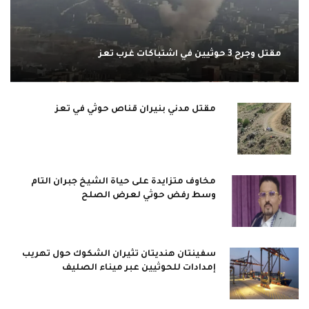
مقتل وجرح 3 حوثيين في اشتباكات غرب تعز
مقتل مدني بنيران قناص حوثي في تعز
مخاوف متزايدة على حياة الشيخ جبران التام
وسط رفض حوثي لعرض الصلح
سفينتان هنديتان تثيران الشكوك حول تهريب
إمدادات للحوثيين عبر ميناء الصليف