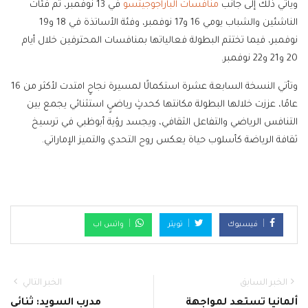
ويأتي ذلك إلى جانب
منافسات الباراجوجيتسو
في 13 نوفمبر، ثم فئات
الناشئين والشباب يومي 16 و17 نوفمبر، وفئة الأساتذة في 18 و19
نوفمبر، فيما تختتم البطولة فعالياتها بمنافسات المحترفين خلال أيام
20 و21 و22 نوفمبر.
وتأتي النسخة السابعة عشرة استكمالًا لمسيرة نجاحٍ امتدت لأكثر من 16
عامًا، عززت خلالها البطولة مكانتها كحدثٍ رياضيٍ استثنائي يجمع بين
التنافس الرياضي والتفاعل الثقافي، ويجسد رؤية أبوظبي في ترسيخ
ثقافة الرياضة كأسلوب حياة يعكس روح التحدي والتميز الإماراتي.
فيسبوك
تويتر
واتس اب
الخبر السابق
الخبر التالي
ألمانيا تستعد لمواجهة
مدرب السويد: ثنائي