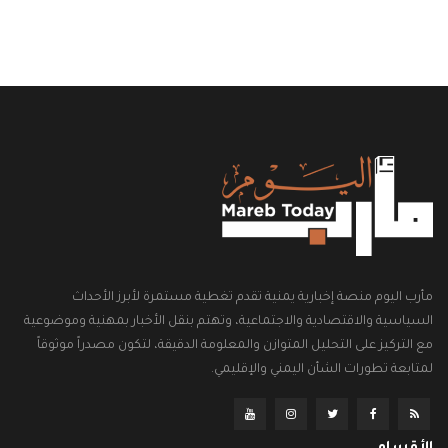
مأرب اليوم منصة إخبارية يمنية تقدم تغطية مستمرة لأبرز الأحداث
السياسية والاقتصادية والاجتماعية، وتهتم بنقل الأخبار بمهنية وموضوعية
مع التركيز على التحليل المتوازن والمعلومة الدقيقة، لتكون مصدراً موثوقاً
لمتابعة تطورات الشأن اليمني والإقليمي.