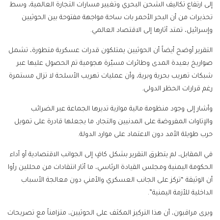
إلى ارتفاع تكاليف الشحن البحري وتغيير مسارات التجارة العالمية، وسط
تحذيرات من أن البحر الأحمر بات ساحة مواجهة مفتوحة بين الحوثيين
وإسرائيل، تمتد آثارها إلى الاقتصاد العالمي.
التقرير أوضح أيضاً أن الحوثيين يمتلكون قدرات عسكرية متطورة، تشمل
صواريخ بعيدة المدى وطائرات مسيّرة هجومية تم الحصول عليها عبر
شبكات تهريب بحرية وبرية، وأن عمليات تهريب الأسلحة لا تزال مستمرة
رغم قرارات الحظر الدولي.
وأشار إلى وجود منظومة مالية موازية تديرها الجماعة عبر الضرائب
والإتاوات المفروضة على المدنيين والتجار، ما يجعلها قادرة على تمويل
حرب طويلة الأمد دون الاعتماد على موارد الدولة.
في المقابل، لم يتطرق التقرير بشكل كافٍ إلى الجوانب الاقتصادية أو أداء
الحكومة اليمنية ومجلس القيادة الرئاسي، ما أثار انتقادات من محللين رأوا
أن الوثيقة “تركز على الجانب العسكري والأمني دون معالجة الأسباب
الداخلية للأزمة اليمنية”.
ويرى مراقبون، أن هذا التركيز المكثف على الحوثيين، متزامناً مع تصريحات