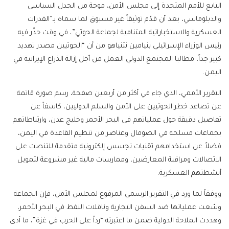
التابع للأمم المتحدة إلى مجلس الأمن، موجة من الجدل السياسي
والدبلوماسي، بعد أن قدّم توثيقاً غير مسبوق لما سماه بـ”القدرات
العسكرية والاستخباراتية المتنامية لجماعة الحوثي”، في وقت حذّر فيه
رئيس الوزراء الإسرائيلي بنيامين نتنياهو من أن “الحوثيين مصدر تهديد
كبير جداً، مطالبا المجتمع الدولي العمل من أجل إزالة الذراع الإيرانية في
اليمن.
التقرير الأممي، الذي جاء في أكثر من أربعين صفحة، رسم صورة قاتمة
عن تصاعد خطر الحوثيين على الأمن والسلم الدوليين، كاشفاً عن
تفاصيل دقيقة حول عملياتهم في البحر الأحمر وخليج عدن، وارتباطاتهم
بجماعات مسلحة في الصومال وعناصر من تنظيم القاعدة في اليمن،
فضلاً عن استخدامهم تقنيات تجسس إلكترونية متقدمة للتنصت على
الاتصالات ومراقبة المعارضين، وممارسات مالية غير مشروعة لتمويل
أنشطتهم العسكرية.
ووفقاً لما ورد في التقرير الرسمي المرفوع لمجلس الأمن، فإن الجماعة
وسّعت عملياتها ضد السفن التجارية وناقلات النفط في البحر الأحمر،
وهددت الملاحة الدولية ضمن ما اعتبرته “رداً على الحرب في غزة”، ما أدى