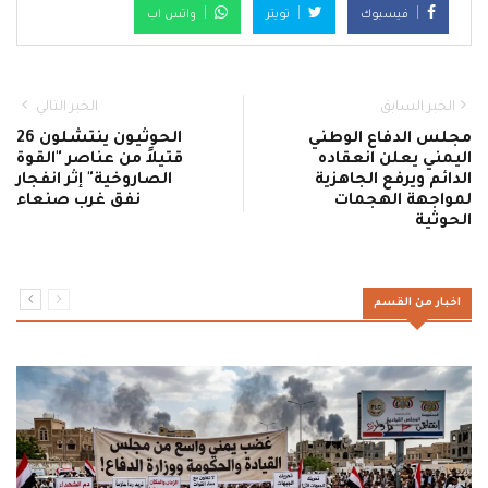
فيسبوك
تويتر
واتس اب
الخبر السابق
الخبر التالي
مجلس الدفاع الوطني
الحوثيون ينتشلون 26
اليمني يعلن انعقاده
قتيلاً من عناصر "القوة
الدائم ويرفع الجاهزية
الصاروخية" إثر انفجار
لمواجهة الهجمات
نفق غرب صنعاء
الحوثية
اخبار من القسم