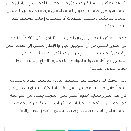
نتنياهو، يعكس تلاقياً غير مسبوق في الخطاب الأممي والإسرائيلي حيال
الجماعة، ويعزز احتمالات دخول الملف اليمني مرحلة جديدة من التعاطي
الدولي، قد تشمل تشديد العقوبات أو تصنيفات إرهابية موسّعة ضد
قيادات حوثية.
ويذهب بعض المحللين إلى أن تصريحات نتنياهو تمثل “تأكيداً لما ورد
في التقرير الأممي من أن الحوثيين تجاوزوا الإطار المحلي إلى تهديد الأمن
الإقليمي”، مشيرين إلى أن إسرائيل قد تكون بصدد تنسيق أمني أو
سياسي مع أطراف دولية لمواجهة ما تعتبره “الذراع الإيرانية الأخطر
جنوب الجزيرة العربية”.
وفي الوقت الذي يترقب فيه المجتمع الدولي مناقشة التقرير واعتماده
رسمياً خلال جلسات مجلس الأمن القادمة، تتكثف التساؤلات حول ما إذا
كان هذا التقرير بمثابة “ضوء أخضر أممي” لمرحلة جديدة من المواجهة
مع الحوثيين، أو تمهيداً لإجراءات عسكرية وسياسية أكثر صرامة ضد
الجماعة التي باتت – بحسب توصيف نتنياهو – “خطرًا يجب إزالته”.