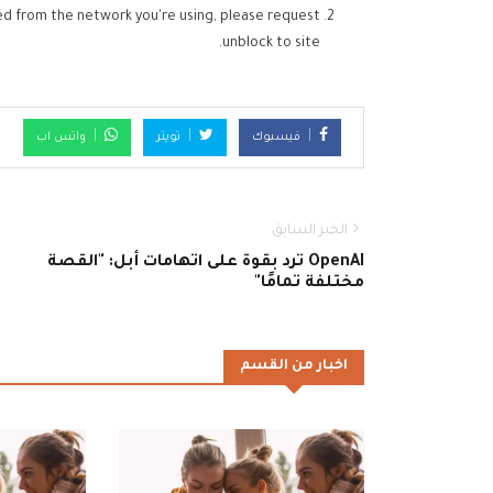
ed from the network you're using, please request
unblock to site.
فيسبوك
تويتر
واتس اب
الخبر السابق
OpenAI ترد بقوة على اتهامات أبل: "القصة
مختلفة تمامًا"
اخبار من القسم