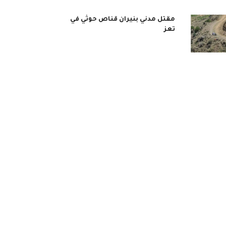
مقتل مدني بنيران قناص حوثي في
تعز