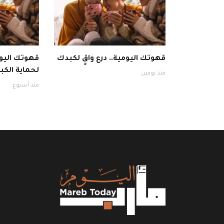
قهوتك اليومية.. درع واقٍ لكبدك
قهوتك اليوم
لحماية الكبد
منذ يومين
منذ أسبوع