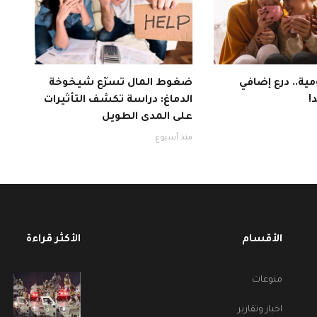
ية.. درع إضافي
ضغوط المال تسرّع شيخوخة
!
الدماغ: دراسة تكشف التأثيرات
على المدى الطويل
منذ أسبوع
الأقسام
الأكثر قراءة
منوعات
اخبار وتقارير