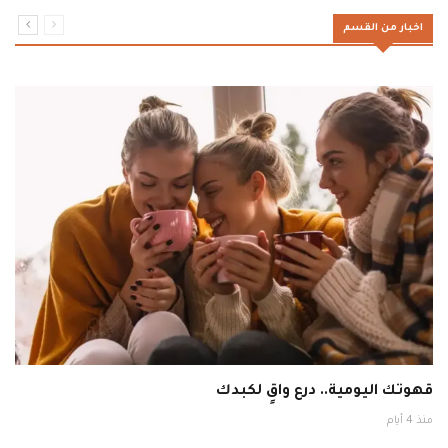
اخبار من القسم
قهوتك اليومية.. درع واقٍ لكبدك
منذ 4 أيام