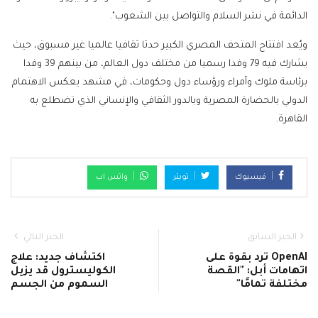
الدائمة في نشر السلام والتواصل بين الشعوب".
ويُعد افتتاح المتحف المصري الكبير حدثا ثقافيا عالميا غير مسبوق، حيث
يشارك فيه 79 وفدا رسميا من مختلف دول العالم، من بينهم 39 وفدا
برئاسة ملوك وأمراء ورؤساء دول وحكومات، في مشهد يعكس الاهتمام
الدولي بالحضارة المصرية وبالدور الثقافي والإنساني الذي تضطلع به
القاهرة.
فيسبوك
تويتر
واتس اب
الخبر السابق
الخبر التالي
OpenAI ترد بقوة على
اكتشاف جديد: علاج
اتهامات أبل: "القصة
الكوليسترول قد يزيل
مختلفة تمامًا"
السموم من الجسم