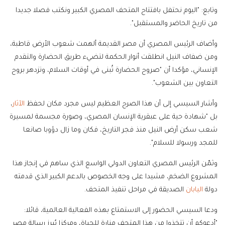
وتابع: "اليوم نحتفل بافتتاح المتحف المصري الكبير ونكتب فصلا جديدا
من تاريخ الحاضر والمستقبل".
وأضاف الرئيس المصري أن مصر القديمة ألهمت شعوب الأرض قاطبة،
ومن ضفاف النيل انطلقت أنوار الحكمة لتضيء طريق الحضارة والتقدم
الإنساني، مؤكدا أن "صروح الحضارة تُبنى في أوقات السلام، وتزدهر بروح
التعاون بين الشعوب".
وأشار السيسي إلى أن هذا الصرح العظيم ليس مجرد مكان لحفظ
الآثار
،
بل "شهادة حية على عبقرية الإنسان المصري، وصورة مجسمة لمسيرة
شعب سكن أرض النيل منذ فجر التاريخ، فكان وما زال دؤوبا صانعا
للمجد ورسولا للسلام".
وثمّن الرئيس المصري التعاون الدولي الواسع الذي ساهم في إنجاز هذا
المشروع الضخم، مشيدا على وجه الخصوص بالدعم الكبير الذي قدمته
دولة
اليابان
الصديقة في مراحل تنفيذ المتحف.
ودعا السيسي الحضور إلى الاستمتاع بهذه الفعالية العالمية، قائلا:
"أدعوكم أن تتخذوا من هذا المتحف منارة للحياة، ومركزا يُبرز رسالة مصر