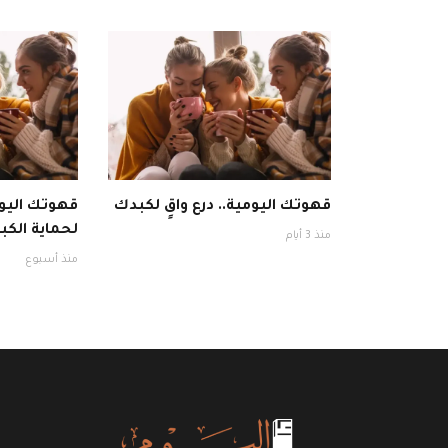
قهوتك اليومية.. درع واقٍ لكبدك
قهوتك اليوم
لحماية الكبد
منذ 3 أيام
منذ أسبوع