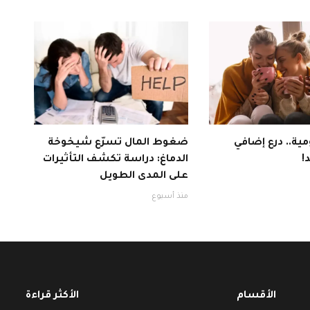
ية.. درع إضافي
ضغوط المال تسرّع شيخوخة
!
الدماغ: دراسة تكشف التأثيرات
على المدى الطويل
منذ أسبوع
الأقسام
الأكثر قراءة