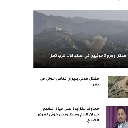
مقتل وجرح 3 حوثيين في اشتباكات غرب تعز
مقتل مدني بنيران قناص حوثي في
تعز
مخاوف متزايدة على حياة الشيخ
جبران التام وسط رفض حوثي لعرض
الصلح