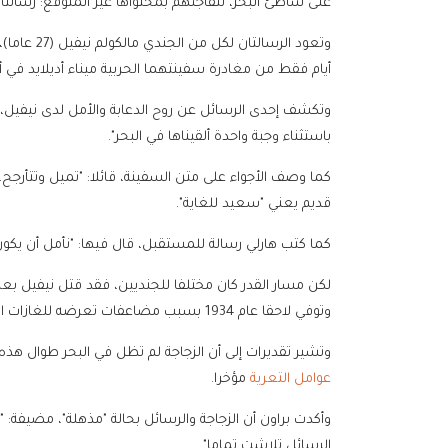
على شاطئ البحر، لتفاجئهم بمحتواها غير المتوقع: رسالت
أيام فقط من مغادرة سفينتهما الحربية ميناء أديلايد في أ
وتكشف إحدى الرسائل عن روح الدعابة والأمل لدى نيفيل، الذ
باستثناء وجبة واحدة ألقيناها في البحر".
كما وصف الأجواء على متن السفينة، قائلا: "تميل وتتأرجح،
قديم يعني "سعيد للغاية".
كما كتب هارلي رسالة للمستقبل، قال فيها: "نأمل أن يكون
لكن مسار القدر كان مختلفا للجنديين، فقد قتل نيفيل بعد
وتوفي لاحقا عام 1934 بسبب مضاعفات تعرضه للغازات السامة في الخنادق، بحسب عائلته.
وتشير تقديرات إلى أن الزجاجة لم تظل في البحر طوال هذه
عوامل التعرية
مؤخرا.
وأكدت براون أن الزجاجة والرسائل بحالة "مذهلة"، مضيفة
الرسائل تلاشت تماما".