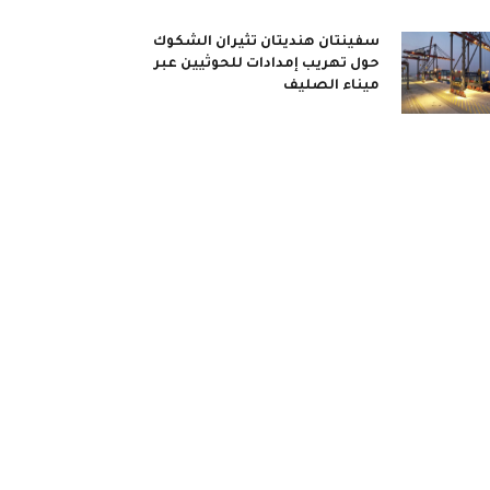
سفينتان هنديتان تثيران الشكوك
حول تهريب إمدادات للحوثيين عبر
ميناء الصليف