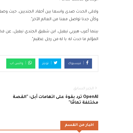
ولاقى الحدث صدى واسعا بين أحفاد الجنديين، حيث وصفت 
وكأن جدنا تواصل معنا من العالم الآخر".
بينما أعرب هيربي نيفيل، ابن شقيق الجندي نيفيل، عن فخره 
المؤلم ما حدث له. يا له من رجل عظيم".
فيسبوك
تويتر
واتس اب
الخبر السابق
OpenAI ترد بقوة على اتهامات أبل: "القصة
مختلفة تمامًا"
اخبار من القسم