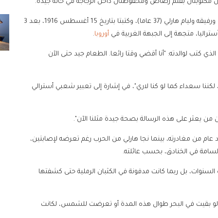
ان مكتوبتان بقلم رصاص ومحفوظتان داخل الزجاجة في حالة جيدة.
وتعود الرسالتان لكل من الجندي مالكولم نيفيل (27 عاما)، ورفيقه وليام هارلي (37 عاما)، وكتبتا بتاريخ 15 أغسطس 1916، بعد 3
ستراليا، متجهة إلى الجبهة الغربية في
أوروبا
.
ي كتب لوالدته: "أنا أقضي وقتا رائعا. الطعام جيد حتى الآن
 لكننا سعداء كما لو كنا لاري"، في إشارة إلى تعبير شعبي أسترالي
 من يعثر على هذه الرسالة بصحة جيدة مثلنا الآن".
 عام من مغادرته، بينما نجا هارلي من الحرب رغم تعرضه لإصابتين،
 السنوات، بل ربما كانت مدفونة في الكثبان الرملية حتى كشفتها
: "لو بقيت في البحر طوال هذه المدة أو تعرضت للشمس، لكانت