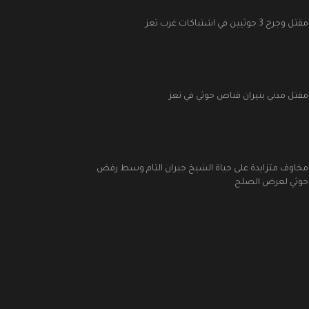
مقتل وجرح 3 حوثيين في اشتباكات غرب تعز
مقتل مدني بنيران قناص حوثي في تعز
مخاوف متزايدة على حياة الشيخ جبران التام وسط رفض
حوثي لعرض الصلح