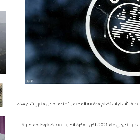
اليويفا "أساء استخدام موقعه المهيمن" عندما حاول منع إنشاء هذه
واحد من 12 ناديا أوروبيا دعموا إطلاق دوري السوبر الأوروبي عام 2021، لكن الفكرة انهارت بعد ضغوط جماهيرية