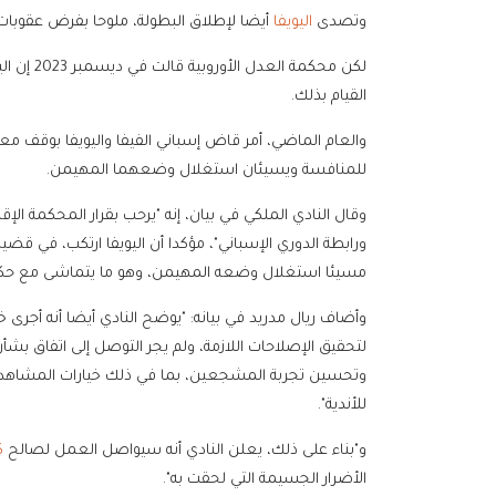
وتصدى
اليويفا
أيضا لإطلاق البطولة، ملوحا بفرض عقوبات ع
لكن محكمة
القيام بذلك.
والعام الماضي، أمر قاض إسباني الفيفا واليويفا بوقف م
للمنافسة ويسيئان استغلال وضعهما المهيمن.
وقال النادي الملكي في بيان، إنه "يرحب بقرار المحكمة الإ
ورابطة الدوري الإسباني"، مؤكدا أن اليويفا ارتكب، في قضي
مسيئا استغلال وضعه المهيمن، وهو ما يتماشى مع حكم 
لتحقيق الإصلاحات اللازمة، ولم يجر التوصل إلى اتفاق بشأ
وتحسين تجربة المشجعين، بما في ذلك خيارات المشاهدة ا
للأندية".
و"بناء على ذلك، يعلن النادي أنه سيواصل العمل لصالح
ك
الأضرار الجسيمة التي لحقت به".