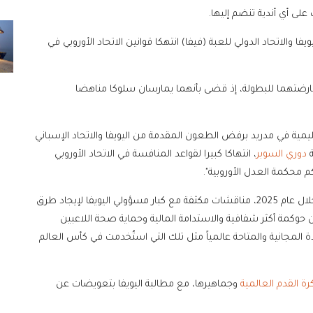
لى أي أندية تنضم إليها.
 العدل الأوروبية قالت في ديسمبر 2023 إن اليويفا والاتحاد الدولي للعبة (فيفا) انتهكا قوانين الاتحاد الأوروبي في
عارضتهما للبطولة، إذ قضى بأنهما يمارسان سلوكا مناهضا
قليمية في مدريد برفض الطعون المقدمة من اليويفا والاتحاد الإسباني
ة
دوري السوبر
، انتهاكا كبيرا لقواعد المنافسة في الاتحاد الأوروبي
محكمة العدل الأوروبية".
وأضاف ريال مدريد في بيانه: "يوضح النادي أيضا أنه أجرى خلال عام 2025، مناقشات مكثفة مع كبار مسؤولي اليويفا لإيجاد طرق
ن حوكمة أكثر شفافية والاستدامة المالية وحماية صحة اللاعبين
لمجانية والمتاحة عالمياً مثل تلك التي استُخدمت في كأس العالم
رة القدم العالمية
وجماهيرها، مع مطالبة اليويفا بتعويضات عن