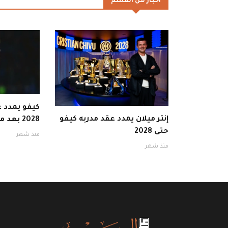
اخبار من القسم
كيفو يمدد ع
إنتر ميلان يمدد عقد مدربه كيفو
2028 بعد موسم ناجح
حتى 2028
منذ شهر
منذ شهر