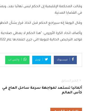
وقالت المحكمة الإقليمية إن الحكم ليس نهائيا بعد، ويمك
في القضايا المدنية.
وقال اليويفا إنه سيراجع الحكم قبل اتخاذ قرار بشأن الخطوات
قواعد الترخيص الحالية لليويفا التي جرى اعتمادها عام 2022 وتحديثها في 2024، والتي لا تزال سارية بالكامل".
فيسبوك
تويتر
واتس اب
الخبر السابق
ألمانيا تستعد لمواجهة سرعة ساحل العاج في
كأس العالم