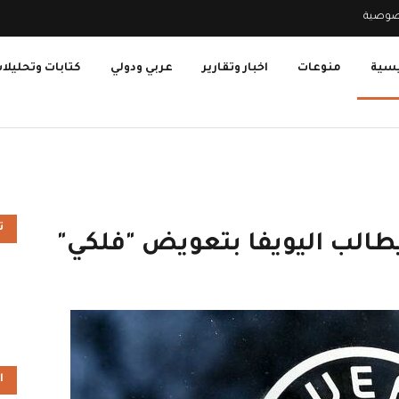
صوصية
يسية
منوعات
اخبار وتقارير
عربي ودولي
كتابات وتحليلا
ت
يطالب اليويفا بتعويض "فلكي"
ا