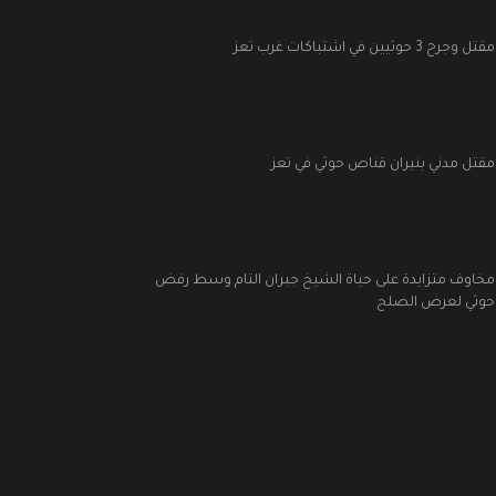
مقتل وجرح 3 حوثيين في اشتباكات غرب تعز
مقتل مدني بنيران قناص حوثي في تعز
مخاوف متزايدة على حياة الشيخ جبران التام وسط رفض
حوثي لعرض الصلح