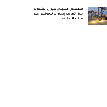
سفينتان هنديتان تثيران الشكوك
حول تهريب إمدادات للحوثيين عبر
ميناء الصليف