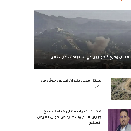
مقتل وجرح 3 حوثيين في اشتباكات غرب تعز
مقتل مدني بنيران قناص حوثي في
تعز
مخاوف متزايدة على حياة الشيخ
جبران التام وسط رفض حوثي لعرض
الصلح