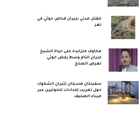
مقتل مدني بنيران قناص حوثي في
تعز
مخاوف متزايدة على حياة الشيخ
جبران التام وسط رفض حوثي
لعرض الصلح
سفينتان هنديتان تثيران الشكوك
حول تهريب إمدادات للحوثيين عبر
ميناء الصليف