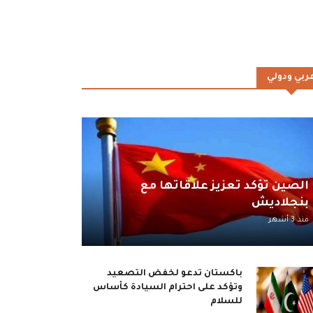
ربي ودولي
الصين تؤكد تعزيز علاقاتها مع
بنجلاديش
منذ 3 أشهر
باكستان تدعو لخفض التصعيد
وتؤكد على احترام السيادة كأساس
للسلام