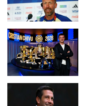
إ
م
ك
م