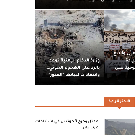
بي واسع
يادة
وزارة الدفاع اليمنية توعد
ومية على
بالرد على الهجوم الحوثي..
وانتقادات لبيانها "الفتور"
الاكثر قراءة
مقتل وجرح 3 حوثيين في اشتباكات
غرب تعز