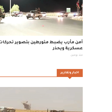
أمن مأرب يضبط متورطين بتصوير تحركات
عسكرية ويحذر
منذ يومين
اخبار وتقارير