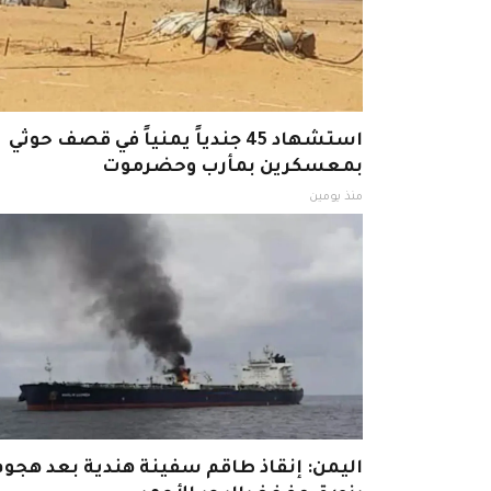
استشهاد 45 جندياً يمنياً في قصف حوثي
بمعسكرين بمأرب وحضرموت
منذ يومين
اليمن: إنقاذ طاقم سفينة هندية بعد هجوم