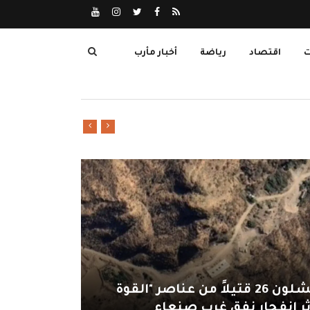
ت
اقتصاد
رياضة
أخبار مأرب
الحوثيون ينتشلون 26 قتيلاً من عناصر "القوة
ثر انفجار نفق غرب صنعاء