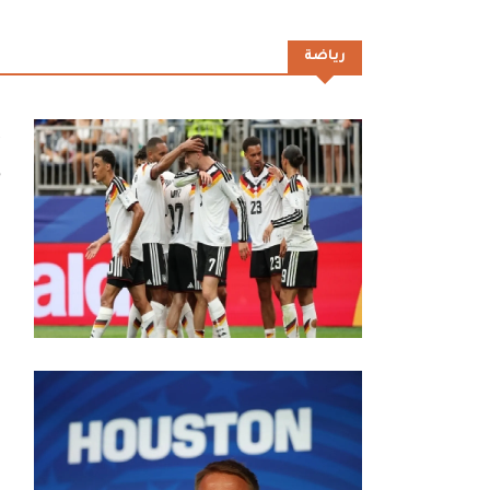
رياضة
أ
ك
م
م
م