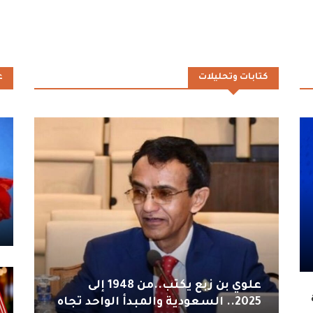
كتابات وتحليلات
ع
علوي بن زبع يكتب..من 1948 إلى
2025.. السعودية والمبدأ الواحد تجاه