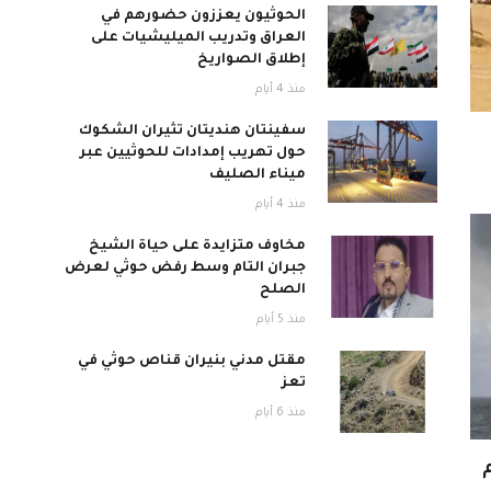
الحوثيون يعززون حضورهم في
العراق وتدريب الميليشيات على
إطلاق الصواريخ
منذ 4 أيام
سفينتان هنديتان تثيران الشكوك
حول تهريب إمدادات للحوثيين عبر
ميناء الصليف
منذ 4 أيام
مخاوف متزايدة على حياة الشيخ
جبران التام وسط رفض حوثي لعرض
الصلح
منذ 5 أيام
مقتل مدني بنيران قناص حوثي في
تعز
منذ 6 أيام