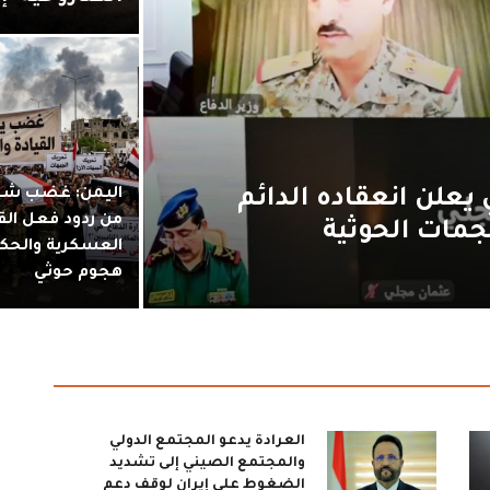
يعلن انعقاده الدائم
اليمن: غضب شع
من ردود فعل الق
جمات الحوثية
العسكرية والحك
هجوم حوثي
العرادة يدعو المجتمع الدولي
والمجتمع الصيني إلى تشديد
الضغوط على إيران لوقف دعم