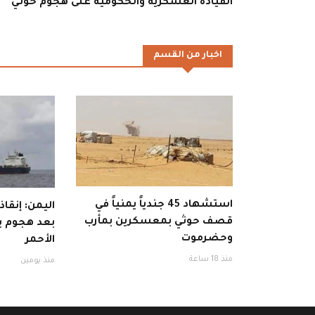
القيادة العسكرية والحكومية على هجوم حوثي
اخبار من القسم
استشهاد 45 جندياً يمنياً في
اليمن: إنقا
قصف حوثي بمعسكرين بمأرب
بعد هجوم ب
وحضرموت
الأحمر
منذ 18 ساعة
منذ يومين