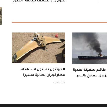
الحوثي.. وانتقادات لبيانها "الفتور"
الحوثيون يعلنون استهداف
ذ طاقم سفينة هندية
مطار نجران بطائرة مسيرة
زورق مفخخ بالبحر
منذ يومين