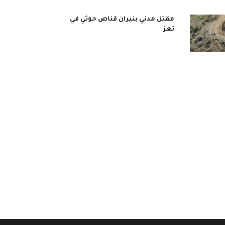
مقتل مدني بنيران قناص حوثي في
تعز