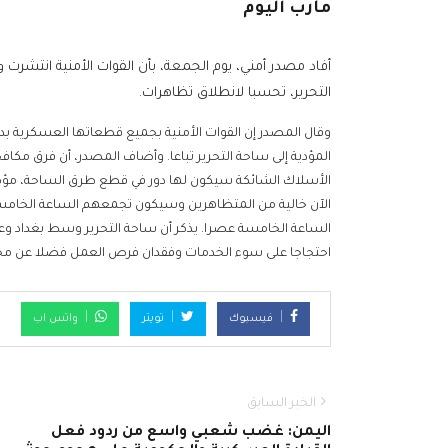
مأرب اليوم
أفاد مصدر أمني، يوم الجمعة، بأن القوات الأمنية انت
التحرير، تحسبا لانطلاق تظاهرات.
وقال المصدر إن القوات الأمنية بجميع قطعاتها العسكرية ب
المؤدية إلى ساحة التحرير تباعا. وأضاف المصدر، أن فرق مكاف
الأسلاك الشائكة سيكون لها دور في قطع طرق الساحة، مؤكدا 
الآن خالية من المتظاهرين وسيكون تجمعهم الساعة الخامسة م
الساعة الخامسة عصرا. يذكر أن ساحة التحرير وسط بغداد وع
احتجاجا على سوء الخدمات وفقدان فرص العمل فضلا عن محار
فيسبوك
تويتر
واتس اب
الخبر السابق
اليمن: غضب شعبي واسع من ردود فعل