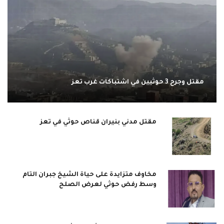
مقتل وجرح 3 حوثيين في اشتباكات غرب تعز
مقتل مدني بنيران قناص حوثي في تعز
مخاوف متزايدة على حياة الشيخ جبران التام
وسط رفض حوثي لعرض الصلح