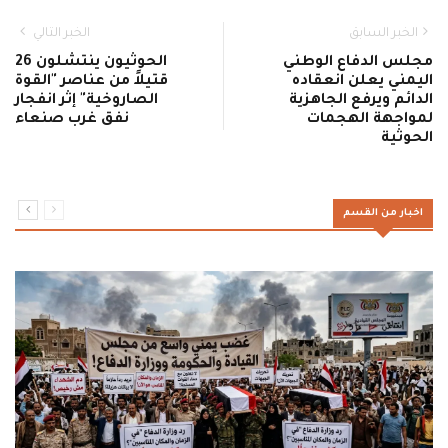
الخبر السابق
الخبر التالي
مجلس الدفاع الوطني
الحوثيون ينتشلون 26
اليمني يعلن انعقاده
قتيلاً من عناصر "القوة
الدائم ويرفع الجاهزية
الصاروخية" إثر انفجار
لمواجهة الهجمات
نفق غرب صنعاء
الحوثية
اخبار من القسم