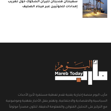
سفينتان هنديتان تثيران الشكوك حول تهريب
إمدادات للحوثيين عبر ميناء الصليف
مأرب اليوم منصة إخبارية يمنية تقدم تغطية مستمرة لأبرز الأحداث
السياسية والاقتصادية والاجتماعية، وتهتم بنقل الأخبار بمهنية وموضوعية
مع التركيز على التحليل المتوازن والمعلومة الدقيقة، لتكون مصدراً موثوقاً