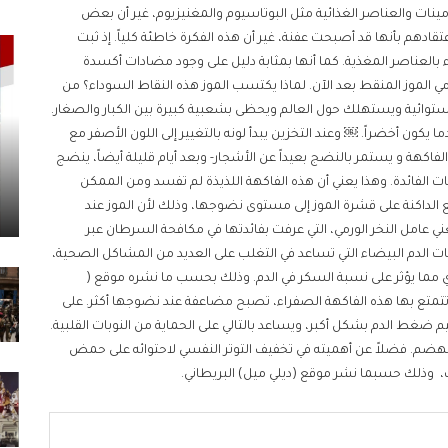
مينات والعناصر الغذائية مثل البوتاسيوم والمغنيزيوم، غير أن بعض
ادهم بأنها قد أصبحت عفنة، غير أن هذه الفكرة خاطئة كلياً. إذ ثبت
ليء بالعناصر المغذية. كما أنها بمثابة دليل على وجود مضادات أكسدة
ي الموز المنقط بعد الآن. لماذا يكتسب الموز هذه النقاط السوداء؟ من
ستوائية ويستهلك حول العالم ويحظى بشعبية كبيرة بين الكبار والصغار.
كون أخضراً. ￼ وعند التخزين يبدأ لونه بالتغيير إلى اللون الأصفر مع
الفاكهة و يستمر بالنضج بعيداً عن الأشجار- وبعد أيام قليلة أيضاً، ينضج
ت الفائدة. وهذا يعني أن هذه الفاكهة اللذيذة لم تفسد ومن الممكن
بقع الداكنة على قشرة الموز إلى مستوى نضوجها، وذلك لأن الموز عند
ج مادة تعرف بـTNF) Tumor Necrosis Factor)، وتعني عامل النخر الورمي، التي عرفت بفائدتها في مكافحة السرطان عبر
كريات الدم البيضاء التي تساعد في التغلب على العديد من المشاكل الصحية،
ادي مما يؤثر على نسبة السكر في الدم. وذلك بحسب ما نشره موقع (
التي تتمتع بها هذه الفاكهة الصفراء، تصبح مضاعفة عند نضوجها أكثر. على
ضغط الدم بشكل أكبر، ويساعد بالتالي على الحماية من النوبات القلبية.
لهضم. فضلاً عن أهميته في تخفيف التوتر النفسي لاحتوائه على حمض
ب، وذلك حسبما نشر موقع (ديلي ميل) البريطاني.