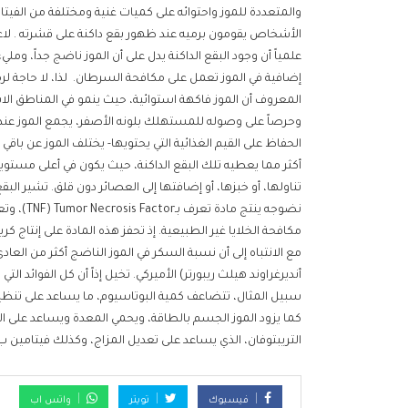
والمتعددة للموز واحتوائه على كميات غنية ومختلفة من الفيتا
الأشخاص يقومون برميه عند ظهور بقع داكنة على قشرته . لاعتق
علمياً أن وجود البقع الداكنة يدل على أن الموز ناضج جداً، وم
إضافية في الموز تعمل على مكافحة السرطان. لذا، لا حاجة لرم
المعروف أن الموز فاكهة استوائية، حيث ينمو في المناطق الا
وحرصاً على وصوله للمستهلك بلونه الأصفر، يجمع الموز عندما ي
الحفاظ على القيم الغذائية التي يحتويها- يختلف الموز عن باقي 
أكثر مما يعطيه تلك البقع الداكنة، حيث يكون في أعلى مستويا
تناولها، أو خبزها، أو إضافتها إلى العصائر دون قلق. تشير ال
نضوجه ينت
مكافحة الخلايا غير الطبيعية. إذ تحفز هذه المادة على إنتاج 
مع الانتباه إلى أن نسبة السكر في الموز الناضج أكثر من الع
أنديرغراوند هيلث ريبورتر) الأميركي. تخيل إذاً أن كل الفوائد 
سبيل المثال، تتضاعف كمية البوتاسيوم، ما يساعد على تنظيم 
كما يزود الموز الجسم بالطاقة، ويحمي المعدة ويساعد على ا
التريبتوفان، الذي يساعد على تعديل المزاج، وكذلك فيتامين 
فيسبوك
تويتر
واتس اب