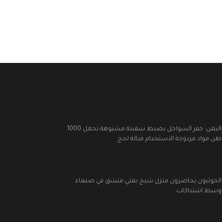
اليمن: خفر السواحل يضبط سفينة مشبوهة تحمل 1000
طن مواد مزدوجة الاستخدام قبالة لحج
الحوثيون يحاصرون منزل شيخ يمني منشق في صنعاء
وسط اشتباكات