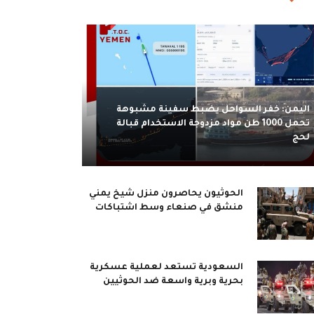
اليمن: خفر السواحل يضبط سفينة مشبوهة
تحمل 1000 طن مواد مزدوجة الاستخدام قبالة
لحج
الحوثيون يحاصرون منزل شيخ يمني
منشق في صنعاء وسط اشتباكات
السعودية تستعد لعملية عسكرية
بحرية وبرية واسعة ضد الحوثيين