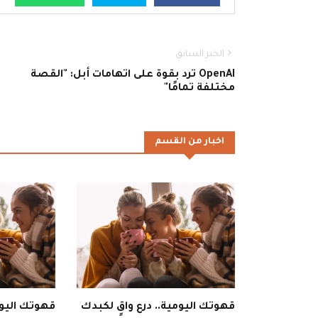
الخبر السابق
OpenAI ترد بقوة على اتهامات أبل: "القصة
مختلفة تمامًا"
اخبار من القسم
قهوتك اليومية.. درع واقٍ لكبدك
قهوتك اليوم