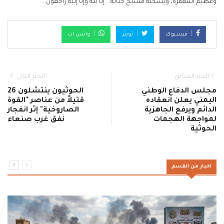
وعظيم المغفرة، ويسكنه فسيح جناته. إنا لله وإنا إليه راجعون..
فيسبوك
تويتر
واتس اب
الخبر السابق
الخبر التالي
مجلس الدفاع الوطني
الحوثيون ينتشلون 26
اليمني يعلن انعقاده
قتيلاً من عناصر "القوة
الدائم ويرفع الجاهزية
الصاروخية" إثر انفجار
لمواجهة الهجمات
نفق غرب صنعاء
الحوثية
اخبار من القسم