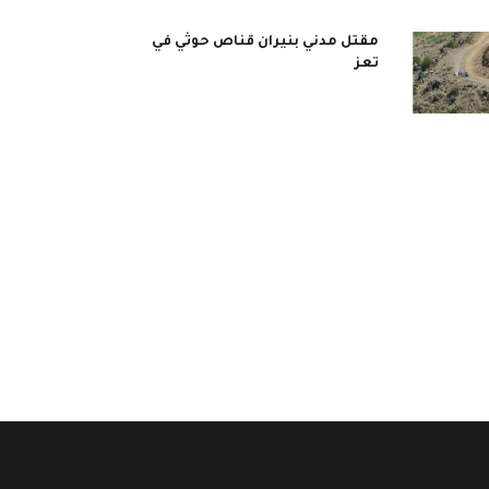
مقتل مدني بنيران قناص حوثي في
تعز