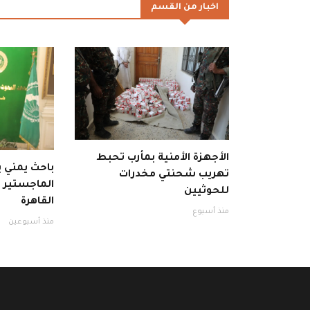
اخبار من القسم
الأجهزة الأمنية بمأرب تحبط
باحث يمني
تهريب شحنتي مخدرات
الماجستير با
للحوثيين
القاهرة
منذ أسبوع
منذ أسبوعين