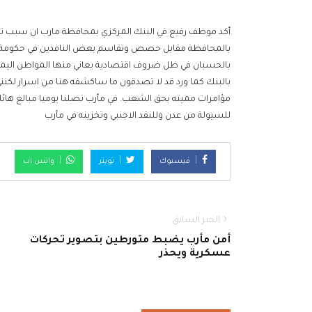
أكد موظف رفيع في البنك المركزي بمحافظة مارب ان سبب تدهور
بالمحافظة مقابل حصص وتقاسم بعض النافذين في حكومة ا
بالحسبان في ظل ضروف اقتصادية يعاني منها المواطن اليمن
بالبنك كما ورد قد لا تصدقون ما ساكشفه هنا من اسرار لكنن
مؤامرات مميته بحق الشعب. في مأرب تصلنا يوميا مبالغ هائل
للسيولة من عدن وللنقد الاجنبي وتخزينه في مأرب
فيسبوك
تويتر
واتس اب
الخبر السابق
أمن مأرب يضبط متورطين بتصوير تحركات
عسكرية ويحذر